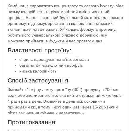
Комбінація сироваткого концентрату та соєвого ізоляту. Має
низьку калорійність та різноманітний амінокислотний
профіль. Білок – основний будівельний матеріал для всього
організму, підтримує зростання і відновлення м’язових
тканин після навантажень. Унікальна формула протеїну,
робить його універсальною білковою добавкою, яку
можливо приймати в будь-який час протягом дня.
Властивості протеїну:
сприяє нарощуванню м’язової маси
багатий амінокислотний профіль
низька калорійність
Спосіб застосування:
Змішайте 1 мірну ложку протеїну (30 г) продукту з 200 мл
води або знежиреного молока пийте отриманий коктейль 3-
4 рази раз в день. Вживайте в день між основними
прийомами їжі, в тому числі один раз через 15-20 хвилин
після закінчення фізичних навантажень.
Протипоказання: