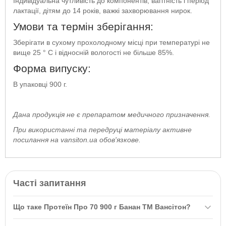
Індивідуальна чутливість до компонентів, вагітність і період
лактації, дітям до 14 років, важкі захворювання нирок.
Умови та термін зберігання:
Зберігати в сухому прохолодному місці при температурі не
вище 25 ° С і відносній вологості не більше 85%.
Форма випуску:
В упаковці 900 г.
Дана продукція не є препаратом медичного призначення.
При використанні та передруці матеріалу активне
посилання на vansiton.ua обов'язкове.
Часті запитання
Що таке Протеїн Про 70 900 г Банан ТМ Вансітон?
Протеїн Про 70 900 г Банан ТМ Вансітон — це комбінація