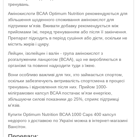
тренувань.
Амінокислоти ВСАА Optimum Nutrition рекомендуються для
збільшення щоденного споживання амінокислот для
підтримки м'язів. Вживати добавку рекомендується між
прийомами їжі, перед тренуванням або після її закінчення.
Препарат підходить в період сушіння або дієти, оскільки не
містить жирів і цукру.
Лейцин, ізолейцин і валін - група амінокислот з
розгалуженим ланцюгом (BCAA), що не виробляються в
організмі та повинні надходити туди з їжею.
Вони особливо важливі для тих, хто займається спортом,
оскільки забезпечують витривалість спортсмена в процесі
тренувань і відновлення після них. Прийом 1000-
міліграмових капсул BCAA постачає м'язи енергією,
збільшуючи силові показники до 25%, сприяє підтримці
м'язів.
Купити Optimum Nutrition BCAA 1000 Caps 400 капсул
недорого з доставкою по Україні можна в інтернет-магазині
Вансітон.
Переваги: