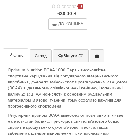
0
638.00 ₴.
ДО КОШИКА
Опис
Склад
Відгуки (0)
Optimum Nutrition BCAA 1000 Caps - високоякісне
спортивне харчування від популярного американського
виробника, джерело амінокислот з розгалуженим ланцюгом
(ВСАА) в ідеальному співвідношенні лейцину, ізолейцину і
валіну 2: 1: 1. Амінокислоти є основним будівельним
матеріалом м'язової тканини, тому особливо важливі для
прогресивного спортсмена.
Регулярний прийом ВСАА амінокислот позитивно впливає
на азотистий баланс, прискорює синтез м'язового білка,
сприяє нарощуванню сухої м'язової маси, а також
забезпечує швидке відновлення після виснажливих