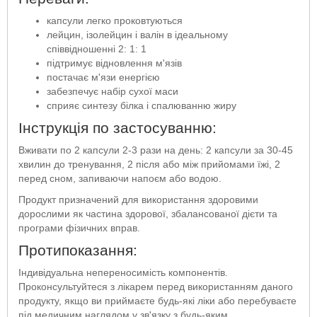
капсули легко проковтуються
лейцин, ізолейцин і валін в ідеальному
співвідношенні 2: 1: 1
підтримує відновлення м'язів
постачає м'язи енергією
забезпечує набір сухої маси
сприяє синтезу білка і спалюванню жиру
Інструкція по застосуванню:
Вживати по 2 капсули 2-3 рази на день: 2 капсули за 30-45
хвилин до тренування, 2 після або між прийомами їжі, 2
перед сном, запиваючи напоєм або водою.
Продукт призначений для використання здоровими
дорослими як частина здорової, збалансованої дієти та
програми фізичних вправ.
Протипоказання:
Індивідуальна непереносимість компонентів.
Проконсультуйтеся з лікарем перед використанням даного
продукту, якщо ви приймаєте будь-які ліки або перебуваєте
під медичним наглядом у зв'язку з будь-яким