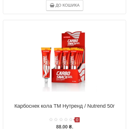
ДО КОШИКА
Карбоснек кола ТМ Нутренд / Nutrend 50г
0
88.00 ₴.