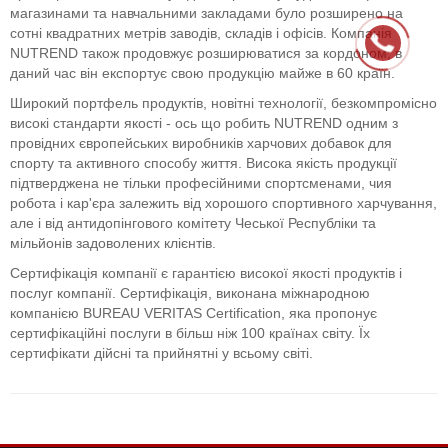
магазинами та навчальними закладами було розширено на
сотні квадратних метрів заводів, складів і офісів. Компанія
NUTREND також продовжує розширюватися за кордоном; в
даний час він експортує свою продукцію майже в 60 країн.
Широкий портфель продуктів, новітні технології, безкомпромісно
високі стандарти якості - ось що робить NUTREND одним з
провідних європейських виробників харчових добавок для
спорту та активного способу життя. Висока якість продукції
підтверджена не тільки професійними спортсменами, чия
робота і кар'єра залежить від хорошого спортивного харчування,
але і від антидопінгового комітету Чеської Республіки та
мільйонів задоволених клієнтів.
Сертифікація компанії є гарантією високої якості продуктів і
послуг компанії. Сертифікація, виконана міжнародною
компанією BUREAU VERITAS Certification, яка пропонує
сертифікаційні послуги в більш ніж 100 країнах світу. Їх
сертифікати дійсні та прийнятні у всьому світі.