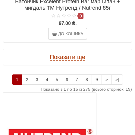
Батончик Excelent Protein Bar марципан +
мигдаль ТМ Нутренд / Nutrend 85г
0
97.00 ₴.
ДО КОШИКА
Показати ще
1
2
3
4
5
6
7
8
9
>
>|
Показано з 1 по 15 із 275 (всього сторінок: 19)