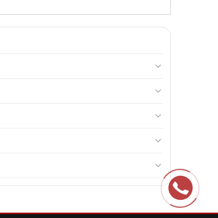
видко забезпечує організм енергією, необхідною
имальна доза складає 4 тюбики на день, що
ияє збільшенню ефекту енергії та бадьорості.
 речовин. Проте слід дотримуватися рекомендованої
е зберегти його якість та ефективність.