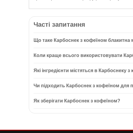
Часті запитання
Що таке Карбоснек з кофеїном блакитна 
Карбоснек з кофеїном блакитна малина ТМ Нутренд
Коли краще всього використовувати Кар
для якісного тренування. У складі добавки таурин,
Карбоснек рекомендується використовувати до і пі
Які інгредієнти містяться в Карбоснеку з
забезпечує необхідну підтримку під час фізичної ак
Карбоснек містить таурин, гліцин, кофеїн, а також
Чи підходить Карбоснек з кофеїном для 
Так, Карбоснек підходить для початківців спортсм
Як зберігати Карбоснек з кофеїном?
дози.
Карбоснек слід зберігати в сухому місці за темпе