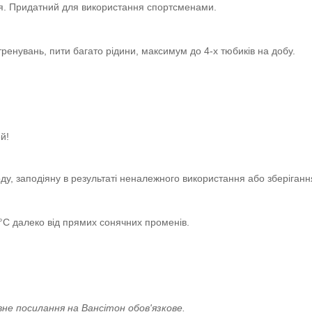
я. Придатний для використання спортсменами.
тренувань, пити багато рідини, максимум до 4-х тюбиків на добу.
й!
оду, заподіяну в результаті неналежного використання або зберіганн
 °C далеко від прямих сонячних променів.
не посилання на Вансітон обов'язкове.