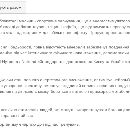
ують разом
 блакитної малини - спортивне харчування, що є енергостимуляторо
 складі добавки таурин, гліцин і кофеїн, що підтримують нервову с
ься з мальтодекстрином для збільшення ефекту. Продукт представлен
ил і бадьорості, повна відсутність мінералів забезпечує поєднанн
рганізм під час інтенсивного фізичного навантаження, допомагаючи
утренд / Nutrend 50г недорого з доставкою по Києву та Україні мож
еджаючи стан повного енергетичного виснаження, оптимізує нейром'
ює утворення креатину, зменшує шкідливий вплив окислених продукт
плив на діяльність мозку, бореться з втомою і прискорює метаболі
 психічно стомлених людей, які можуть використовувати його як дж
в правильний час.
ганізму енергією до і під час тренувань.