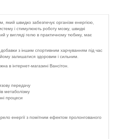
м, який швидко забезпечує організм енергією,
истему і стимулюють роботу мозку, швидкі
ий у вигляді гелю в практичному тюбику, має
я добавки з іншим спортивним харчуванням під час
 йому залишатися здоровим і сильним.
на в інтернет-магазині Вансітон.
язову передачу
ів метаболізму
чні процеси
ерело енергії з помітним ефектом пролонгованого