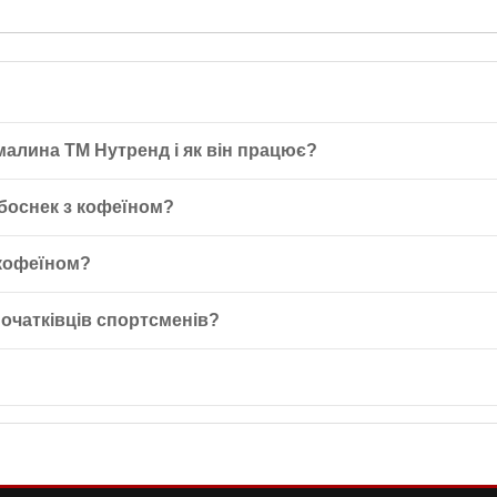
малина ТМ Нутренд і як він працює?
 50г - це спортивне харчування, що є енергостимулятором, який ш
боснек з кофеїном?
 гліцин і кофеїн, що підтримують нервову систему.
д час тренувань, коли необхідне швидке відновлення енергії. Макс
 кофеїном?
тивності.
 швидкі вуглеводи у вигляді простих цукрів і мальтодекстрин, що спр
початківців спортсменів?
енів, оскільки забезпечує швидку енергію і не містить заборонених
ратури нижче 30°C, далеко від прямих сонячних променів. Це допомож