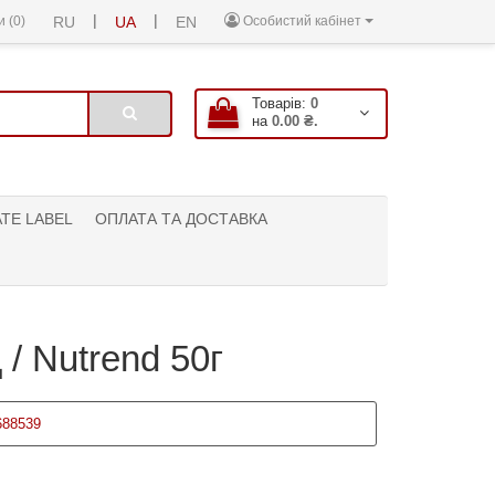
|
|
 (0)
RU
UA
EN
Особистий кабінет
Товарів:
0
на
0.00 ₴.
ATE LABEL
ОПЛАТА ТА ДОСТАВКА
/ Nutrend 50г
688539