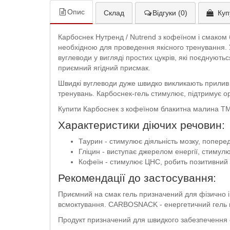
Опис
Склад
Відгуки (0)
Куп
Карбоснек Нутренд / Nutrend з кофеїном і смаком
необхідною для проведення якісного тренування. У
вуглеводи у вигляді простих цукрів, які поєднуют
приємний ягідний присмак.
Швидкі вуглеводи дуже швидко викликають прилив с
тренувань. Карбоснек-гель стимулює, підтримує о
Купити Карбоснек з кофеїном блакитна малина ТМ Н
Характеристики діючих речовин:
Таурин - стимулює діяльність мозку, попер
Гліцин - виступає джерелом енергії, стимул
Кофеїн - стимулює ЦНС, робить позитивний в
Рекомендації до застосування:
Приємний на смак гель призначений для фізично і
всмоктування. CARBOSNACK - енергетичний гель 
Продукт призначений для швидкого забезпечення ор