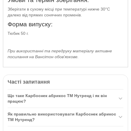
Зберігати в сухому місці при температурі нижче 30°C
далеко від прямих сонячних променів.
Форма випуску:
Тюбик 50 г.
При використанні та передруку матеріалу активне
посилання на Вансітон обов'язкове.
Часті запитання
Що таке Карбоснек абрикос ТМ Нутренд і як він
працює?
Карбоснек абрикос ТМ Нутренд / Nutrend 50г — це зручний гель,
Як правильно використовувати Карбоснек абрикос
який допомагає наситити організм енергією завдяки активним
ТМ Нутренд?
речовинам, таким як таурин і гліцин. Він містить швидкі
Рекомендується вживати 1 повний тюбик на день під час
вуглеводи, які моментально потрапляють в організм,