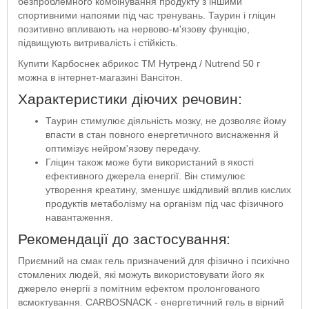
безпроблемного комбінування продукту з іншими
спортивними напоями під час тренувань. Таурин і гліцин
позитивно впливають на нервово-м'язову функцію,
підвищують витривалість і стійкість.
Купити Карбоснек абрикос ТМ Нутренд / Nutrend 50 г
можна в інтернет-магазині Вансітон.
Характеристики діючих речовин:
Таурин стимулює діяльність мозку, не дозволяє йому
впасти в стан повного енергетичного виснаження й
оптимізує нейром'язову передачу.
Гліцин також може бути використаний в якості
ефективного джерела енергії. Він стимулює
утворення креатину, зменшує шкідливий вплив кислих
продуктів метаболізму на організм під час фізичного
навантаження.
Рекомендації до застосування:
Приємний на смак гель призначений для фізично і психічно
стомлених людей, які можуть використовувати його як
джерело енергії з помітним ефектом пролонгованого
всмоктування. CARBOSNACK - енергетичний гель в вірний