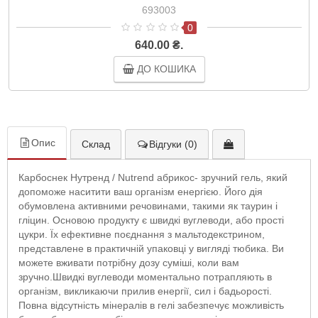
693003
0
640.00 ₴.
ДО КОШИКА
Опис
Склад
Відгуки (0)
Карбоснек Нутренд / Nutrend абрикос- зручний гель, який
допоможе наситити ваш організм енергією. Його дія
обумовлена активними речовинами, такими як таурин і
гліцин. Основою продукту є швидкі вуглеводи, або прості
цукри. Їх ефективне поєднання з мальтодекстрином,
представлене в практичній упаковці у вигляді тюбика. Ви
можете вживати потрібну дозу суміші, коли вам
зручно.Швидкі вуглеводи моментально потрапляють в
організм, викликаючи прилив енергії, сил і бадьорості.
Повна відсутність мінералів в гелі забезпечує можливість