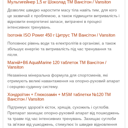
Мультигейнер 1,5 кг Шоколад ТМ Вансітон / Vansiton
Дозволяє швидко наростити масу тіла навіть тим, для кого
це зазвичай є проблемою, а також підвищити витривалість і
відновити енергетичні запаси, витрачені в процесі
інтенсивних тренувань.
Ізотонік ISO Power 450 г Цитрус ТМ Вансітон / Vansiton
Поповнює рівень води та електролітів в організмі, а також
збільшує енергію та витривалість під час тренування та
після.
Магній+B6 AquaMarine 120 таблеток ТМ Вансітон /
Vansiton
Незамінна мінеральна формула для спортсменів, які
отримують великі навантаження на опорно-руховий апарат
і серцево-судинну систему.
Хондроїтин + Глюкозамін + MSM таблетки №120 ТМ
Вансітон / Vansiton
Підтримує здоров'я кісток, хрящів, сухожиль і суглобів.
Препарат захищає опорно-руховий апарат від пошкоджень
та травм під час інтенсивних тренувань. Захищає суглоби
та зв'язки від ушкоджень, стимулює їх швидке відновлення