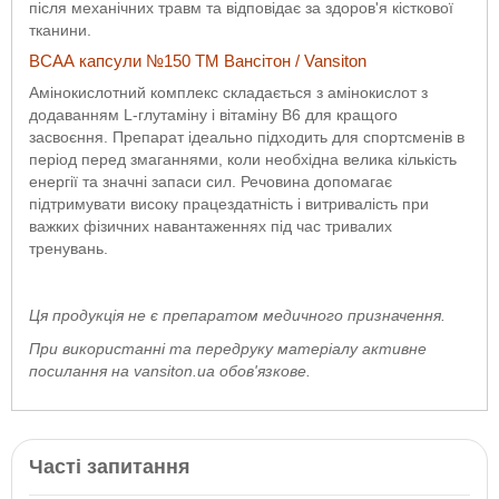
після механічних травм та відповідає за здоров'я кісткової
тканини.
ВСАА капсули №150 ТМ Вансітон / Vansiton
Амінокислотний комплекс складається з амінокислот з
додаванням L-глутаміну і вітаміну B6 для кращого
засвоєння. Препарат ідеально підходить для спортсменів в
період перед змаганнями, коли необхідна велика кількість
енергії та значні запаси сил. Речовина допомагає
підтримувати високу працездатність і витривалість при
важких фізичних навантаженнях під час тривалих
тренувань.
Ця продукція не є препаратом медичного призначення.
При використанні та передруку матеріалу активне
посилання на vansiton.ua обов'язкове.
Часті запитання