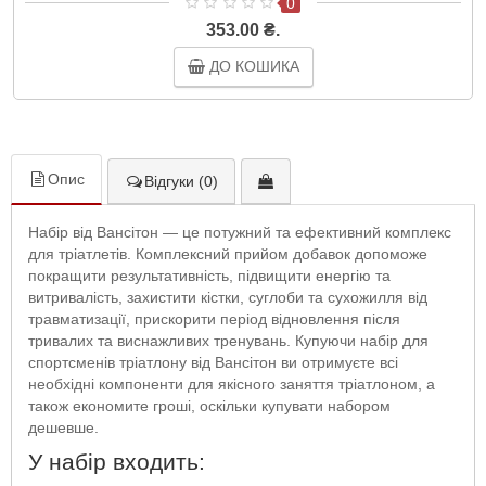
0
353.00 ₴.
ДО КОШИКА
Опис
Відгуки (0)
Набір від Вансітон — це потужний та ефективний комплекс
для тріатлетів. Комплексний прийом добавок допоможе
покращити результативність, підвищити енергію та
витривалість, захистити кістки, суглоби та сухожилля від
травматизації, прискорити період відновлення після
тривалих та виснажливих тренувань. Купуючи набір для
спортсменів тріатлону від Вансітон ви отримуєте всі
необхідні компоненти для якісного заняття тріатлоном, а
також економите гроші, оскільки купувати набором
дешевше.
У набір входить: