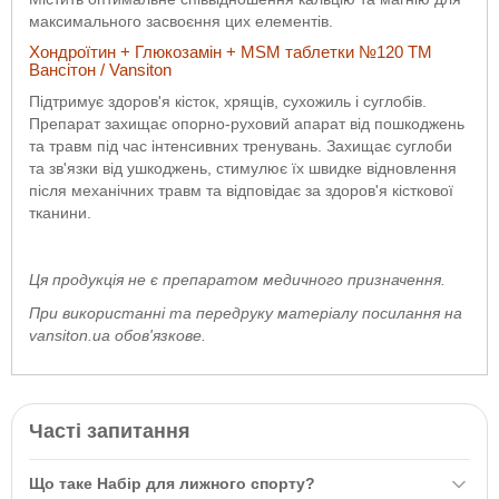
максимального засвоєння цих елементів.
Хондроїтин + Глюкозамін + MSM таблетки №120 ТМ
Вансітон / Vansiton
Підтримує здоров'я кісток, хрящів, сухожиль і суглобів.
Препарат захищає опорно-руховий апарат від пошкоджень
та травм під час інтенсивних тренувань. Захищає суглоби
та зв'язки від ушкоджень, стимулює їх швидке відновлення
після механічних травм та відповідає за здоров'я кісткової
тканини.
Ця продукція не є препаратом медичного призначення.
При використанні та передруку матеріалу посилання на
vansiton.ua обов'язкове.
Часті запитання
Що таке Набір для лижного спорту?