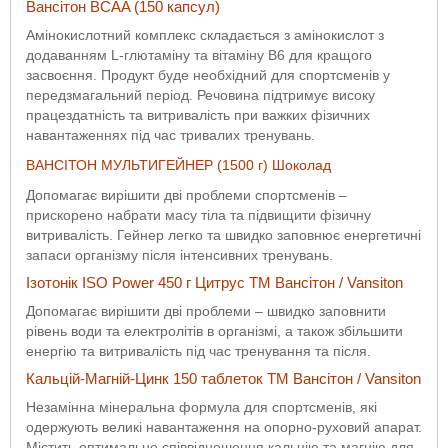
Вансітон BCAA (150 капсул)
Амінокислотний комплекс складається з амінокислот з
додаванням L-глютаміну та вітаміну B6 для кращого
засвоєння. Продукт буде необхідний для спортсменів у
передзмагальний період. Речовина підтримує високу
працездатність та витривалість при важких фізичних
навантаженнях під час тривалих тренувань.
ВАНСІТОН МУЛЬТИГЕЙНЕР (1500 г) Шоколад
Допомагає вирішити дві проблеми спортсменів –
прискорено набрати масу тіла та підвищити фізичну
витривалість. Гейнер легко та швидко заповнює енергетичні
запаси організму після інтенсивних тренувань.
Ізотонік ISO Power 450 г Цитрус ТМ Вансітон / Vansiton
Допомагає вирішити дві проблеми – швидко заповнити
рівень води та електролітів в організмі, а також збільшити
енергію та витривалість під час тренування та після.
Кальцій-Магній-Цинк 150 таблеток ТМ Вансітон / Vansiton
Незамінна мінеральна формула для спортсменів, які
одержують великі навантаження на опорно-руховий апарат.
Містить оптимальне співвідношення кальцію та магнію для