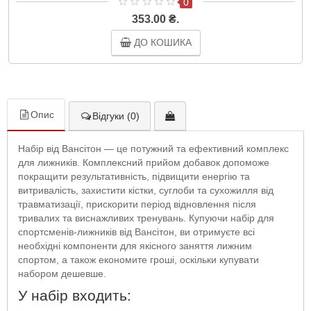
0
353.00 ₴.
ДО КОШИКА
Опис
Відгуки (0)
Набір від Вансітон — це потужний та ефективний комплекс
для лижників. Комплексний прийом добавок допоможе
покращити результативність, підвищити енергію та
витривалість, захистити кістки, суглоби та сухожилля від
травматизації, прискорити період відновлення після
тривалих та виснажливих тренувань. Купуючи набір для
спортсменів-лижників від Вансітон, ви отримуєте всі
необхідні компоненти для якісного заняття лижним
спортом, а також економите гроші, оскільки купувати
набором дешевше.
У набір входить: