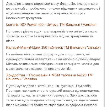
Дозволяє швидко наростити масу тіла навіть тим, для кого
це зазвичай є проблемою, а також підвищити витривалість і
відновити енергетичні запаси, витрачені в процесі
інтенсивних тренувань.
Ізотонік ISO Power 450 г Цитрус ТМ Вансітон / Vansiton
Поповнює рівень води та електролітів в організмі, а також
збільшує енергію та витривалість під час тренування та
після.
Кальцій-Магній-Цинк 150 таблеток ТМ Вансітон / Vansiton
Незамінна мінеральна формула для спортсменів, які
одержують великі навантаження на опорно-руховий апарат.
Містить оптимальне співвідношення кальцію та магнію для
максимального засвоєння цих елементів.
Хондроїтин + Глюкозамін + MSM таблетки №120 ТМ
Вансітон / Vansiton
Підтримує здоров'я кісток, хрящів, сухожиль і суглобів.
Препарат захищає опорно-руховий апарат від пошкоджень
та травм під час інтенсивних тренувань. Захищає суглоби
та зв'язки від ушкоджень, стимулює їх швидке відновлення
після механічних травм та відповідає за здоров'я кісткової