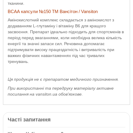
тканини.
ВСАА капсули №150 ТМ Вансітон / Vansiton
Амінокислотний комплекс складається з амінокислот з
додаванням L-глутаміну і вітаміну B6 для кращого
засвоєння. Препарат ідеально підходить для спортсменів в
період перед змаганнями, коли необхідна велика кількість
енергії та значні запаси сил. Речовина допомагає
підтримувати високу працездатність і витривалість при
важких фізичних навантаженнях під час тривалих
тренувань.
Ця продукція не є препаратом медичного призначення.
При використанні та передруку матеріалу активне
посилання на vansiton.ua обов'язкове.
Часті запитання