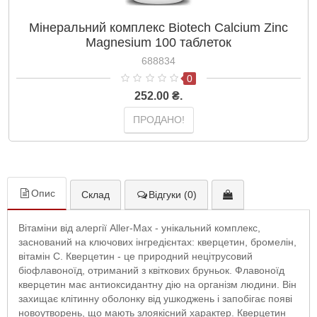
Мінеральний комплекс Biotech Calcium Zinc
Magnesium 100 таблеток
688834
0
252.00 ₴.
ПРОДАНО!
Опис
Склад
Відгуки (0)
Вітаміни від алергії Aller-Max - унікальний комплекс,
заснований на ключових інгредієнтах: кверцетин, бромелін,
вітамін С. Кверцетин - це природний нецітрусовий
біофлавоноїд, отриманий з квіткових бруньок. Флавоноїд
кверцетин має антиоксидантну дію на організм людини. Він
захищає клітинну оболонку від ушкоджень і запобігає появі
новоутворень, що мають злоякісний характер. Кверцетин