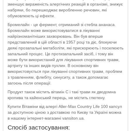
зменшує вираженість алергічних реакцій в організмі, знижує
набряки, бо перешкоджає виробленню речовин, які
обумовлюють ці ефекти.
Бромелайн - це фермент, отриманий зі стебла ананаса.
Бромелайн може використовуватися в лікуванні
найрізноманітніших захворювань. Він був вперше
представлений в цій області в 1957 році та діє, блокуючи
деякі прозапальні метаболіти, які прискорюють і посилюють
запальний процес. Це протизапальний засіб, і тому він
може бути використаний для лікування спортивних травм,
артриту та інших видів пухлин. В основному він
використовується при лікуванні спортивних травм, проблем
з травленням, флебіту, синуситу, а також допомагає
загоєнь після операції.
Продукт також містить вітамін С і такі трави як дводомна
кропива та кайенський перець, не містить глютену.
Купити Вітаміни від алергі Aller-Max Country Life 100 капсул
за доступною ціною з доставкою по Києву та Україні можна
в нашому інтернет-магазині vansiton.ua.
Спосіб застосування: