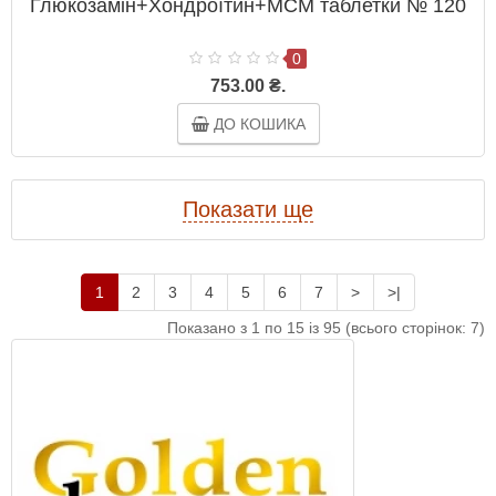
Глюкозамін+Хондроїтин+МСМ таблетки № 120
0
753.00 ₴.
ДО КОШИКА
Показати ще
1
2
3
4
5
6
7
>
>|
Показано з 1 по 15 із 95 (всього сторінок: 7)