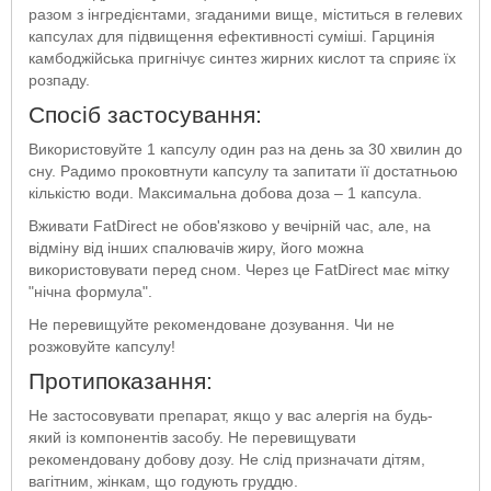
разом з інгредієнтами, згаданими вище, міститься в гелевих
капсулах для підвищення ефективності суміші. Гарцинія
камбоджійська пригнічує синтез жирних кислот та сприяє їх
розпаду.
Спосіб застосування:
Використовуйте 1 капсулу один раз на день за 30 хвилин до
сну. Радимо проковтнути капсулу та запитати її достатньою
кількістю води. Максимальна добова доза – 1 капсула.
Вживати FatDirect не обов'язково у вечірній час, але, на
відміну від інших спалювачів жиру, його можна
використовувати перед сном. Через це FatDirect має мітку
"нічна формула".
Не перевищуйте рекомендоване дозування. Чи не
розжовуйте капсулу!
Протипоказання:
Не застосовувати препарат, якщо у вас алергія на будь-
який із компонентів засобу. Не перевищувати
рекомендовану добову дозу. Не слід призначати дітям,
вагітним, жінкам, що годують груддю.