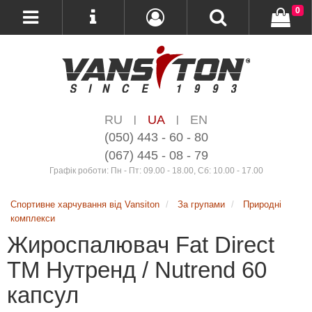
0
RU
UA
EN
|
|
(050) 443 - 60 - 80
(067) 445 - 08 - 79
Графік роботи: Пн - Пт: 09.00 - 18.00, Сб: 10.00 - 17.00
Спортивне харчування від Vansiton
За групами
Природні
комплекси
Жироспалювач Fat Direct
ТМ Нутренд / Nutrend 60
капсул