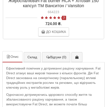
Жироспалювач Fat burner HCA + Хітозан 150
капсул ТМ Ванситон / Vansiton
664223
7
724.00 ₴.
ДО КОШИКА
Опис
Склад
Відгуки (0)
Ефективний помічник у дотриманні раціону харчування. Fat
Direct атакує ваші жирові тканини з кількох фронтів. Дія Fat
Direct заснована на синергічному (паралельному) впливі
традиційних екстрактів рослин та речовин, що відіграють
ключову роль у метаболізмі жирів.
Одночасно дотримуючись здорового способу життя та
збалансованого раціону харчування, а також
використовуючи Fat Direct, ви можете почати більш