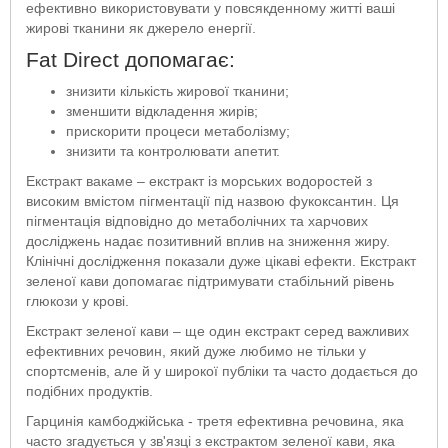
ефективно використовувати у повсякденному житті ваші
жирові тканини як джерело енергії.
Fat Direct допомагає:
знизити кількість жирової тканини;
зменшити відкладення жирів;
прискорити процеси метаболізму;
знизити та контролювати апетит.
Екстракт вакаме – екстракт із морських водоростей з
високим вмістом пігментації під назвою фукоксантин. Ця
пігментація відповідно до метаболічних та харчових
досліджень надає позитивний вплив на зниження жиру.
Клінічні дослідження показали дуже цікаві ефекти. Екстракт
зеленої кави допомагає підтримувати стабільний рівень
глюкози у крові.
Екстракт зеленої кави – ще один екстракт серед важливих
ефективних речовин, який дуже любимо не тільки у
спортсменів, але й у широкої публіки та часто додається до
подібних продуктів.
Гарцинія камбоджійська - третя ефективна речовина, яка
часто згадується у зв'язці з екстрактом зеленої кави, яка