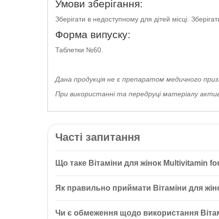
Умови зберігання:
Зберігати в недоступному для дітей місці. Зберіга
Форма випуску:
Таблетки №60.
Дана продукція не є препаратом медичного приз
При використанні та передруці матеріалу активн
Часті запитання
Що таке Вітаміни для жінок Multivitamin 
Вітаміни для жінок Multivitamin for Women 60 таб
Як правильно приймати Вітаміни для жіно
жінок. Він містить високоякісні вітаміни та
мінерал
Рекомендується приймати 2 таблетки на день разо
Чи є обмеження щодо використання Вітамі
час вагітності або лактації.