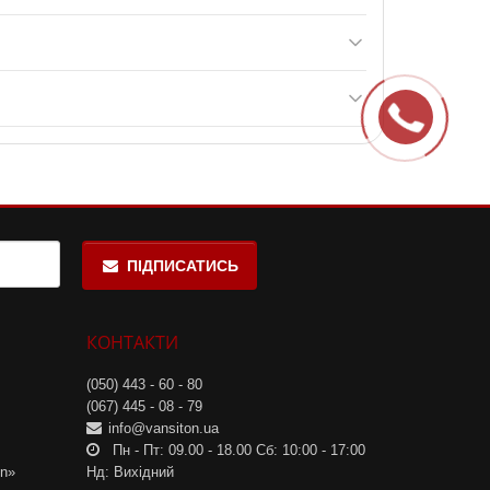
 повинні замінювати різноманітну та збалансовану
опен та спіруліна. Ці компоненти сприяють
ійні навантаження. Вони допоможуть підтримувати
ПІДПИСАТИСЬ
КОНТАКТИ
(050) 443 - 60 - 80
(067) 445 - 08 - 79
info@vansiton.ua
Пн - Пт: 09.00 - 18.00 Сб: 10:00 - 17:00
on»
Нд: Вихідний