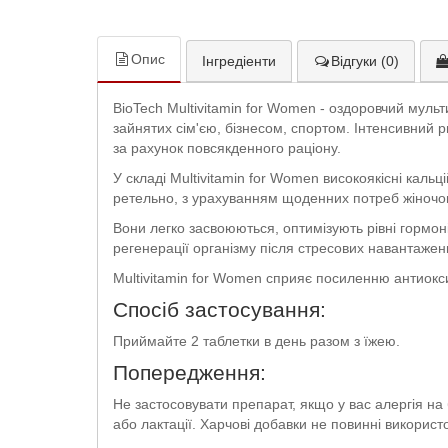
Опис
Інгредіенти
Відгуки (0)
BioTech Multivitamin for Women - оздоровчий муль
зайнятих сім'єю, бізнесом, спортом. Інтенсивний 
за рахунок повсякденного раціону.
У складі Multivitamin for Women високоякісні кальцій
ретельно, з урахуванням щоденних потреб жіночог
Вони легко засвоюються, оптимізують рівні гормонів
регенерації організму після стресових навантажен
Multivitamin for Women сприяє посиленню антиоксид
Спосіб застосування:
Приймайте 2 таблетки в день разом з їжею.
Попередження:
Не застосовувати препарат, якщо у вас алергія на 
або лактації. Харчові добавки не повинні використ