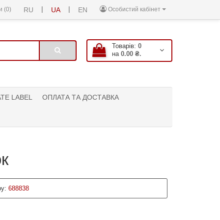
|
|
 (0)
RU
UA
EN
Особистий кабінет
Товарів:
0
на
0.00 ₴.
ATE LABEL
ОПЛАТА ТА ДОСТАВКА
ок
у:
688838