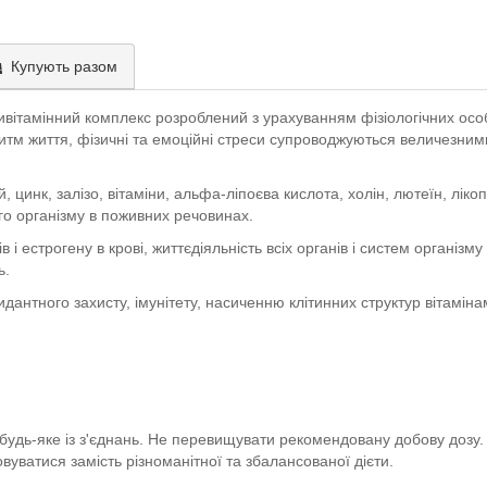
Купують разом
тивітамінний комплекс розроблений з урахуванням фізіологічних осо
ритм життя, фізичні та емоційні стреси супроводжуються величезни
, цинк, залізо, вітаміни, альфа-ліпоєва кислота, холін, лютеїн, лікоп
о організму в поживних речовинах.
 і естрогену в крові, життєдіяльність всіх органів і систем організм
ь.
антного захисту, імунітету, насиченню клітинних структур вітаміна
будь-яке із з'єднань. Не перевищувати рекомендовану добову дозу. 
овуватися замість різноманітної та збалансованої дієти.