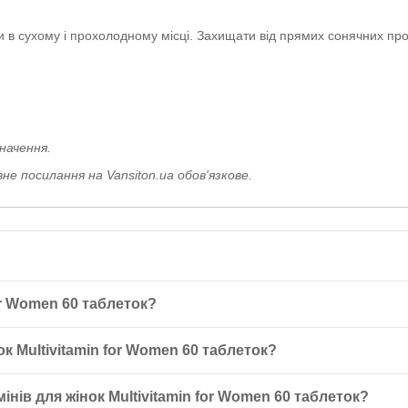
ти в сухому і прохолодному місці. Захищати від прямих сонячних пр
начення.
е посилання на Vansiton.ua обов'язкове.
for Women 60 таблеток?
леток - це оздоровчий мультивітамінний комплекс, розроблений з ура
к Multivitamin for Women 60 таблеток?
и
, які допомагають підтримувати здоров'я та рівень енергії в умовах
м з їжею для оптимального засвоєння. Не перевищуйте рекомендова
нів для жінок Multivitamin for Women 60 таблеток?