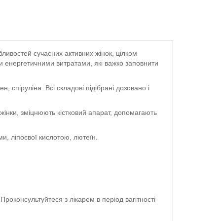
бливостей сучасних активних жінок, цілком
ми енергетичними витратами, які важко заповнити
ен, спіруліна. Всі складові підібрані дозовано і
у жінки, зміцнюють кістковий апарат, допомагають
ми, ліпоєвої кислотою, лютеїн.
Проконсультуйтеся з лікарем в період вагітності