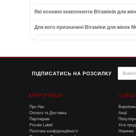
Так, не рекомендується використовувати, якщо у ва
Які основні компоненти Вітамінів для жін
дієту.
Основні компоненти включають високоякісні кальцій,
Для кого призначені Вітаміни для жінок M
покращенню обміну речовин та підтримці здоров'я
Вітаміни призначені для сучасних активних жінок, 
рівень енергії та загальне здоров'я.
ПІДПИСАТИСЬ НА РОЗСИЛКУ
ІНФОРМАЦІЯ
ДОД
Про Нас
Виробник
Оплата та Доставка
Акції
Партнерам
Популярн
Private Label
Хіти прод
Політика конфіденційності
Новинки