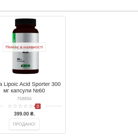
Немає в наявності
a Lipoic Acid Sporter 300
мг капсули №60
758856
0
399.00 ₴.
ПРОДАНО!