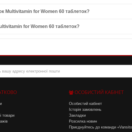
с алергія на будь-які з компонентів. Крім того, харчові добавки не
ок Multivitamin for Women 60 таблеток?
 цинк, залізо, вітаміни, альфа-ліпоєву кислоту, холін, лютеїн, лік
ultivitamin for Women 60 таблеток?
.
які ведуть інтенсивний спосіб життя та відчувають фізичні та емоц
АТКОВО
ОСОБИСТИЙ КАБІНЕТ
и
Особистий кабінет
Історія замовлень
і товари
Закладки
ажів
Розсилка новин
Приєднуйтесь до команди «Vansit