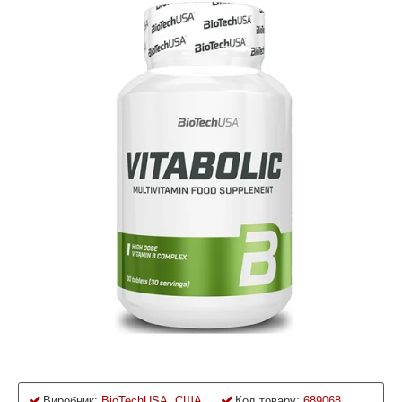
Виробник:
BioTechUSA, США
Код товару:
689068