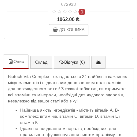
Life
672933
0
1062.00 ₴.
ДО КОШИКА
Опис
Склад
Відгуки (0)
Biotech Vita Complex - складається з 24 найбільш важливих
мікроелементів і є ідеальним доповненням полівітамінів
для повсякденного життя! З кожної таблетки, ви отримуєте
всі вітаміни та мінерали, необхідні для чудового здоров'я,
незалежно від вашої статі або віку!
Найвища якість інгредієнтів - містить вітамін A, B-
комплекс вітамінів, вітамін С, вітамін D, вітамін Е і
вітамін К
Ідеальне поєднання мінералів, необхідних, для
правильного функціонування систем організму - в