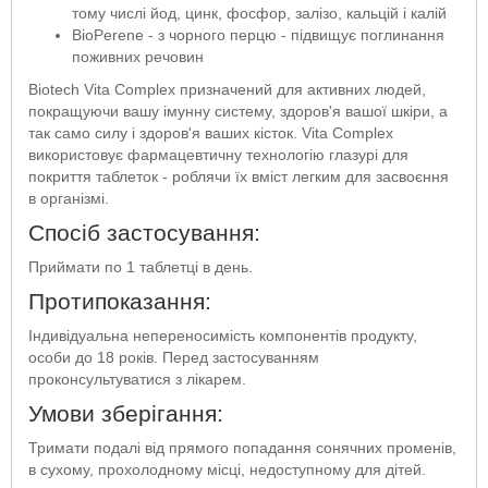
тому числі йод, цинк, фосфор, залізо, кальцій і калій
BioPerene - з чорного перцю - підвищує поглинання
поживних речовин
Biotech Vita Complex призначений для активних людей,
покращуючи вашу імунну систему, здоров'я вашої шкіри, а
так само силу і здоров'я ваших кісток. Vita Complex
використовує фармацевтичну технологію глазурі для
покриття таблеток - роблячи їх вміст легким для засвоєння
в організмі.
Спосіб застосування:
Приймати по 1 таблетці в день.
Протипоказання:
Індивідуальна непереносимість компонентів продукту,
особи до 18 років. Перед застосуванням
проконсультуватися з лікарем.
Умови зберігання:
Тримати подалі від прямого попадання сонячних променів,
в сухому, прохолодному місці, недоступному для дітей.