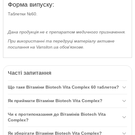
Форма випуску:
Таблетки №60.
Дана продукція не є препаратом медичного призначення.
При використанні та передруці матеріалу активне
посилання на Vansiton.ua обов'язкове.
Часті запитання
Що таке Вітаміни Biotech Vita Complex 60 таблеток?
Вітаміни Biotech Vita Complex 60 таблеток - це комплекс з 24
Як приймати Вітаміни Biotech Vita Complex?
мікроелементів, який забезпечує організм усіма необхідними
вітамінами та мінералами для підтримки здоров'я. Містить
Рекомендується приймати по 1 таблетці на день під час їжі,
Чи є протипоказання до Вітамінів Biotech Vita
вітаміни A, B-комплекс, C, D, E і K, а також
мінерали
, такі як
запиваючи склянкою води. Не перевищуйте рекомендовану
Complex?
йод, цинк і кальцій.
дозу.
Протипоказання включають індивідуальну непереносимість
Як зберігати Вітаміни Biotech Vita Complex?