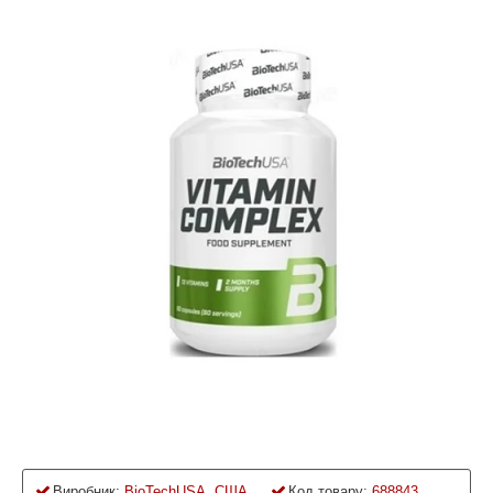
Виробник:
BioTechUSA, США
Код товару:
688843