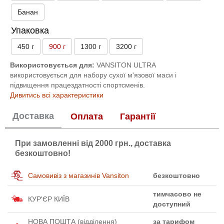
Банан
Упаковка
450 г
900 г
1300 г
3200 г
Використовується для:
VANSITON ULTRA
використовується для набору сухої м'язової маси і
підвищення працездатності спортсменів.
Дивитись всі характеристики
Доставка
Оплата
Гарантії
При замовленні від 2000 грн., доставка
безкоштовно!
Самовивіз з магазинів Vansiton
безкоштовно
тимчасово не
КУР'ЄР КИЇВ
доступний
НОВА ПОШТА (відділення)
за тарифом