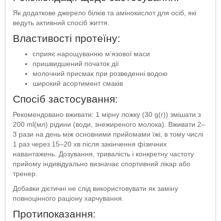
Як додаткове джерело білків та амінокислот для осіб, які
ведуть активний спосіб життя.
Властивості протеїну:
сприяє нарощуванню м’язової маси
пришвидшений початок дії
молочний присмак при розведенні водою
широкий асортимент смаків
Спосіб застосування:
Рекомендовано вживати: 1 мірну ложку (30 g(г)) змішати з
200 ml(мл) рідини (води, знежиреного молока). Вживати 2–
3 рази на день між основними прийомами їжі, в тому числі
1 раз через 15–20 хв після закінчення фізичних
навантажень. Дозування, тривалість і конкретну частоту
прийому індивідуально визначає спортивний лікар або
тренер.
Добавки дієтичні не слід використовувати як заміну
повноцінного раціону харчування.
Протипоказання: