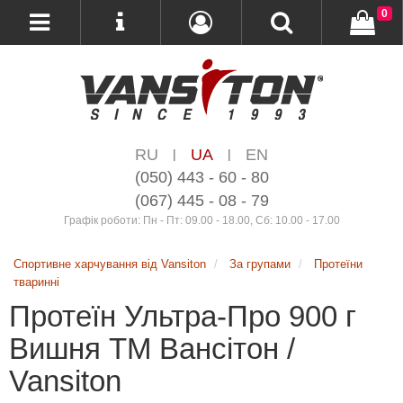
0
RU
UA
EN
|
|
(050) 443 - 60 - 80
(067) 445 - 08 - 79
Графік роботи: Пн - Пт: 09.00 - 18.00, Сб: 10.00 - 17.00
Спортивне харчування від Vansiton
За групами
Протеїни
тваринні
Протеїн Ультра-Про 900 г
Вишня ТМ Вансітон /
Vansiton