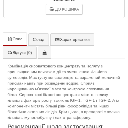
ДО КОШИКА
Опис
Склад
Характеристики
Відгуки (0)
Комбінація сироваткового концентрату та ізоляту з
пришвидшеним початком дії та зменшеною кількістю
вуглеводів. Має густу консистенцію та виражений молочний
присмак навіть при розведенні водою. Сприяє
нарощуванню м’язової маси та контролю споживання
білка. Сироваткові білкові концентрати містять велику
кількість факторів росту, таких як IGF-1, TGF-1 і TGF-2. А їх
компоненти містять більші рівні фосфоліпідів та інших
біологічно активних ліпідів. Крім цього, в препараті є велика
кількість імуноглобуліну і лактотрансферину.
Рекомендації щодо застосування: