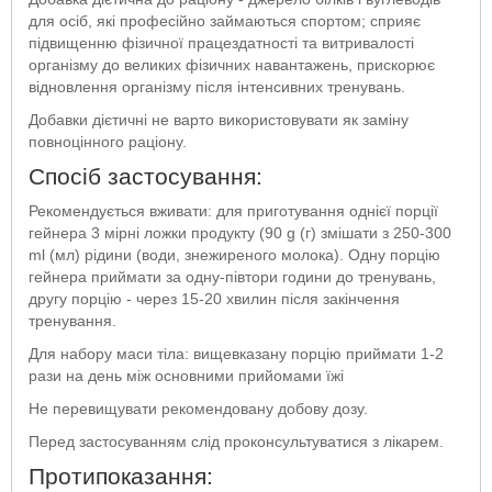
для осіб, які професійно займаються спортом; сприяє
підвищенню фізичної працездатності та витривалості
організму до великих фізичних навантажень, прискорює
відновлення організму після інтенсивних тренувань.
Добавки дієтичні не варто використовувати як заміну
повноцінного раціону.
Спосіб застосування:
Рекомендується вживати: для приготування однієї порції
гейнера 3 мірні ложки продукту (90 g (г) змішати з 250-300
ml (мл) рідини (води, знежиреного молока). Одну порцію
гейнера приймати за одну-півтори години до тренувань,
другу порцію - через 15-20 хвилин після закінчення
тренування.
Для набору маси тіла: вищевказану порцію приймати 1-2
рази на день між основними прийомами їжі
Не перевищувати рекомендовану добову дозу.
Перед застосуванням слід проконсультуватися з лікарем.
Протипоказання: