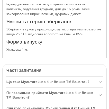
Індивідуальна чутливість до окремих компонентів,
вагітність, годування грудьми, діти до 16 років, важкі
захворювання нирок, печінки, цукровий діабет.
Умови та термін зберігання:
Зберігати в сухому прохолодному місці при температурі не
вище 25 ° С і відносній вологості не більше 85%.
Форма випуску:
Упаковка 4 кг.
Часті запитання
Що таке Мультигейнер 4 кг Вишня ТМ Вансітон?
Мультигейнер 4 кг Вишня ТМ Вансітон — це вуглеводно-
Як правильно приймати Мультигейнер 4 кг Вишня
білковий продукт на основі сироваткового білкового
ТМ Вансітон?
концентрату, який сприяє набору маси тіла та підвищенню
Рекомендується приймати одну порцію (90 г) за 1-1,5 години до
фізичної витривалості. Він допомагає швидко відновити
Для кого призначений Мультигейнер 4 кг Вишня ТМ