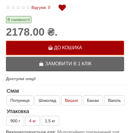
Відгуків: 0
В наявності
2178.00 ₴.
ДО КОШИКА
ЗАМОВИТИ В 1 КЛІК
Доступні опції
Смак
Полуниця
Шоколад
Вишня
Банан
Ваніль
Упаковка
900 г
4 кг
1,5 кг
Використовується для:
Мультигейнер призначений для