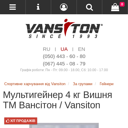
0
RU
UA
EN
|
|
(050) 443 - 60 - 80
(067) 445 - 08 - 79
Графік роботи: Пн - Пт: 09.00 - 18.00, Сб: 10.00 - 17.00
Спортивне харчування від Vansiton
За групами
Гейнери
Мультигейнер 4 кг Вишня
ТМ Вансітон / Vansiton
ХІТ ПРОДАЖІВ