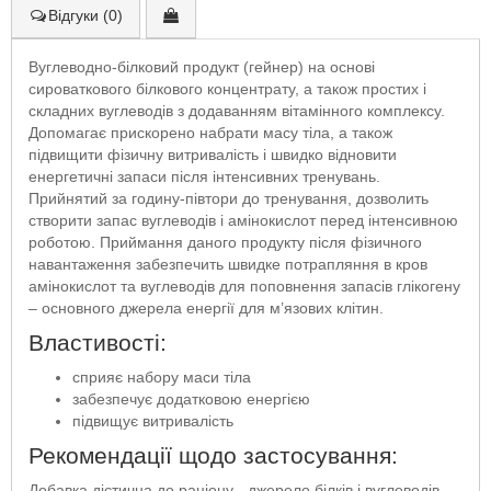
Відгуки (0)
Вуглеводно-білковий продукт (гейнер) на основі
сироваткового білкового концентрату, а також простих і
складних вуглеводів з додаванням вітамінного комплексу.
Допомагає прискорено набрати масу тіла, а також
підвищити фізичну витривалість і швидко відновити
енергетичні запаси після інтенсивних тренувань.
Прийнятий за годину-півтори до тренування, дозволить
створити запас вуглеводів і амінокислот перед інтенсивною
роботою. Приймання даного продукту після фізичного
навантаження забезпечить швидке потрапляння в кров
амінокислот та вуглеводів для поповнення запасів глікогену
– основного джерела енергії для м’язових клітин.
Властивості:
сприяє набору маси тіла
забезпечує додатковою енергією
підвищує витривалість
Рекомендації щодо застосування:
Добавка дієтична до раціону - джерело білків і вуглеводів