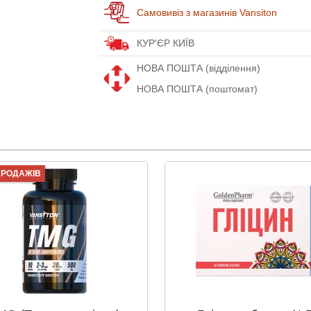
Самовивіз з магазинів Vansiton
КУР'ЄР КИЇВ
НОВА ПОШТА (відділення)
НОВА ПОШТА (поштомат)
 ПРОДАЖІВ