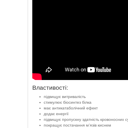
Властивості:
підвищує витривалість
стимулює біосинтез білка
має антикатаболічний ефект
додає енергії
підвищує пропускну здатність кровоносних с
покращує постачання м’язів киснем