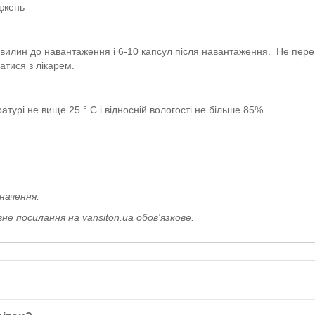
джень
хвилин до навантаження і 6-10 капсул після навантаження. Не пер
атися з лікарем.
турі не вище 25 ° С і відносній вологості не більше 85%.
начення.
е посилання на vansiton.ua обов'язкове.