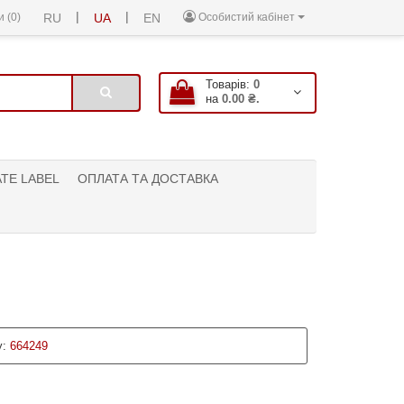
|
|
 (0)
RU
UA
EN
Особистий кабінет
Товарів:
0
на
0.00 ₴.
ATE LABEL
ОПЛАТА ТА ДОСТАВКА
:
664249