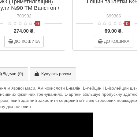
MG (Триметилгліцин)
Гліцин таблетки №
сули №90 ТМ Вансітон /
Vansiton
700992
699366
0
0
274.00 ₴.
69.00 ₴.
ДО КОШИКА
ДО КОШИКА
Відгуки (0)
Купують разом
я м’язової маси. Амінокислоти L-валін, L-лейцин і L-ізолейцин шви
енсивних фізичних тренуваннях. L-аргінін збільшує пропускну здатн
ом, який здатний захистити серцевий м’яз від стресових пошкоджень
чну дію речовин.