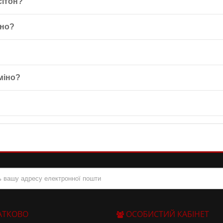
сітон?
кс, призначений для збільшення м’язової маси. Містить
амінокисл
іно?
алість.
хвилин до навантаження і 6-10 капсул після навантаження. Не пер
нтез білка, має антикатаболічний ефект та захищає серцевий м’яз 
міно?
ового обміну і збільшення м’язової маси, що робить його ідеальним
і при температурі не вище 25°C та відносній вологості не більше 
АТКОВО
ОСОБИСТИЙ КАБІНЕТ