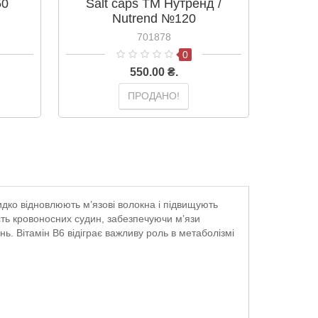
50
Salt caps ТМ Нутренд /
NAC 6
Nutrend №120
ТМ 
701878
0
550.00 ₴.
ПРОДАНО!
дко відновлюють м’язові волокна і підвищують
ість кровоносних судин, забезпечуючи м’язи
. Вітамін B6 відіграє важливу роль в метаболізмі