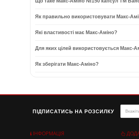
Що таке Макс-Аміно №150 капсул ТМ Ван
Макс-Аміно №150 капсул ТМ Вансітон — це компле
Як правильно використовувати Макс-Ам
відновлюють м’язові волокна та підвищують витрив
Рекомендується вживати по 6-10 капсул за 30-40 
Які властивості має Макс-Аміно?
Макс-Аміно підвищує витривалість, стимулює біоси
Для яких цілей використовується Макс-А
Макс-Аміно використовується для оптимізації білк
Як зберігати Макс-Аміно?
Зберігайте Макс-Аміно в сухому прохолодному місц
ПІДПИСАТИСЬ НА РОЗСИЛКУ
ІНФОРМАЦІЯ
ДОД