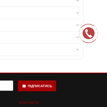
оти
L-валін, L-лейцин і L-ізолейцин, які швидко
евищуйте рекомендовану добову дозу.
від стресових пошкоджень.
 для спортсменів та
фітнес
-любителів.
85%.
ПІДПИСАТИСЬ
КОНТАКТИ