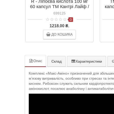
R - Ліпоєва кислота 100 мг
T
60 капсул ТМ Кантрі Лайф /
кап
Country Life
699125
0
1218.00 ₴.
ДО КОШИКА
Опис
Склад
Характеристики
Комплекс «Макс-Аміно» призначений для збільшенн
м’язову витривалість, особливо при стресах та інт
киснем. Рибоксин служить сильним кардіопротектор
амінокислот, посилює анаболічну і антикатаболіти