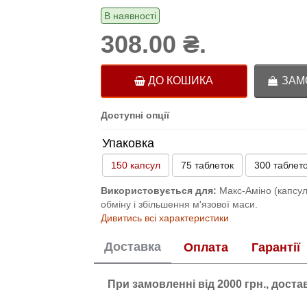
В наявності
308.00 ₴.
ДО КОШИКА
ЗАМО
Доступні опції
Упаковка
150 капсул
75 таблеток
300 таблет
Використовується для:
Макс-Аміно (капсули
обміну і збільшення м'язової маси.
Дивитись всі характеристики
Доставка
Оплата
Гарантії
При замовленні від 2000 грн., дост