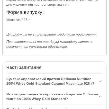
дно упаковки під час транспортування.
Форма випуску:
Упаковка 928 г
Ця продукція не є препаратом медичного призначення.
При використанні та передруці матеріалу активне
посилання на vansiton
.ua
обов'язкове.
Часті запитання
Що таке сироватковий протеїн Optimum Nutrition
100% Whey Gold Standard Caramel Macchiato 928 г?
Сироватковий протеїн
Optimum Nutrition
100% Whey Gold
Як використовувати сироватковий протеїн Optimum
Standard Caramel Macchiato 928 г — це високоякісний протеїн на
Nutrition 100% Whey Gold Standard?
основі ізоляту сироваткового протеїну, який швидко
Змішайте 31 грам порошку (приблизно 1 мірна ложка) з 240-250
засвоюється та сприяє зростанню м’язової маси й відновленню