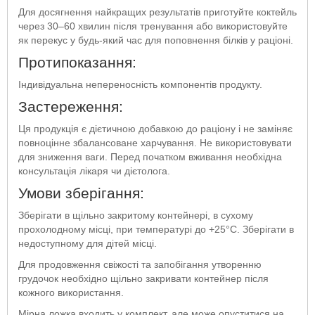
Для досягнення найкращих результатів приготуйте коктейль
через 30–60 хвилин після тренування або використовуйте
як перекус у будь-який час для поповнення білків у раціоні.
Протипоказання:
Індивідуальна непереносність компонентів продукту.
Застереження:
Ця продукція є дієтичною добавкою до раціону і не заміняє
повноцінне збалансоване харчування. Не використовувати
для зниження ваги. Перед початком вживання необхідна
консультація лікаря чи дієтолога.
Умови зберігання:
Зберігати в щільно закритому контейнері, в сухому
прохолодному місці, при температурі до +25°С. Зберігати в
недоступному для дітей місці.
Для продовження свіжості та запобігання утворенню
грудочок необхідно щільно закривати контейнер після
кожного використання.
Мірна ложка входить у комплект, але може опуститися на