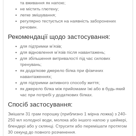
та вживання як напою;
не містить глютену;
легке змішування;
регулярно тестується на наявність заборонених
речовин.
Рекомендації щодо застосування:
для підтримки м’язів;
для відновлення м’язів після навантажень;
для збільшення витривалості під час силових
тренувань;
як додаткове джерело білка при фізичних
навантаженнях;
для підтримки активного способу життя;
як джерело білка між прийомами їжі або в будь-який
час при потребі у додаткових білках.
Спосіб застосування:
Змішати 31 грам порошку (приблизно 1 мірна ложка) з 240-
250 мл холодної води, молока або іншого напою у шейкері,
блендері або у склянці. Струсити або перемішати протягом
30 секунд до повного розчинення.