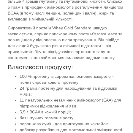
більше 4 грамів глутаміну та глутамінової кислоти, близько
5 грамів природних амінокислот з розгалуженим ланцюгом
BCAA (в тому числі лейцин, ізолейцин і валін), жири та
вуглеводи в мінімальній кількості.
Сироватковий протеїн Whey Gold Standard швидко
засвоюється, сприяє прискореному росту м’язової маси та
повноцінному відновленню після тренування. Він підійде
для людей будь-якого рівня фізичної підготовки – від
прихильників бігу та відвідувачів спортивного залу та
спортсменів, що займаються силовими видами спорту.
Властивості продукту:
100 % протеїну із сироватки, основне джерело –
ізолят сироваткового протеїну;
24 грами протеїну для нарощування та підтримки
м’язів;
11 г натуральних незамінних амінокислот (EAA) для
підтримки відновлення м’язів;
5,5 г BCAA в кожній порції;
без штучних гормонів росту;
порошкова суміш для приготування коктейлів;
добавку розроблено для максимальної змішуваності