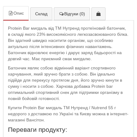
Опис
Склад
Відгуки (0)
Protein Bar мигдаль від ТМ Нутренд протеїновий батончик,
в складі якого 23% високоякісного легкозасвоюваного білка.
Він здатний швидко наситити організм, що особливо
актуально після інтенсивних фізичних навантажень.
Батончик відновлює енергію і дарує заряд бадьорості на
довгий час. Має приємний смак мигдалю.
Батончик являє собою відмінний варіант спортивного
харчування, який зручно брати з собою. Він ідеально
підійде для перекусу протягом дня, його зручно кинути в
сумку і носити з собою. Харчова добавка Protein bar
оптимальний спортивний снек для підтримки організму в
повній бойовій готовності.
Купити Protein Bar мигдаль ТМ Нутренд / Nutrend 55 г
недорого з доставкою по Україні та Києву можна в інтернет-
магазині Вансітон.
Переваги продукту: