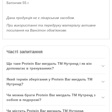
Батончик 55 г.
Дана продукція не є лікарським засобом.
При використанні та передруку матеріалу активне
посилання на Вансітон обов'язкове.
Часті запитання
Що таке Protein Bar мигдаль ТМ Нутренд і як він
допомагає в тренуваннях?
Protein Bar мигдаль ТМ Нутренд 55 г — це протеїновий
Який термін зберігання у Protein Bar мигдаль ТМ
батончик, що містить 23% високоякісного білка. Він швидко
Нутренд?
насичує організм, що особливо важливо після інтенсивних
Рекомендується зберігати Protein Bar мигдаль ТМ Нутренд у
фізичних навантажень, допомагаючи відновити енергію та
Чи можна брати Protein Bar мигдаль ТМ Нутренд з
сухому темному місці при температурі нижче 25 °C та подалі від
даруючи бадьорість.
собою в подорожі?
прямих сонячних променів. Не підлягає заморожуванню.
Так, Protein Bar мигдаль ТМ Нутренд ідеально підходить для
Чи містить Protein Bar мигдаль ТМ Нутренд