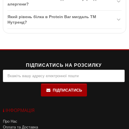
перекусу протягом дня і зручно брати з собою в подорожі
алергени?
завдяки компактній упаковці.
Так, Protein Bar мигдаль ТМ Нутренд може містити алергени,
Який рівень білка в Protein Bar мигдаль ТМ
такі як глютен, соя та молоко. Рекомендується уважно
Нутренд?
ознайомитися зі складом перед вживанням.
Protein Bar мигдаль ТМ Нутренд містить 23% високоякісного
легкозасвоюваного білка, що робить його відмінним вибором
для відновлення після тренувань.
ПІДПИСАТИСЬ НА РОЗСИЛКУ
ПІДПИСАТИСЬ
ІНФОРМАЦІЯ
Про Нас
Оплата та Доставка