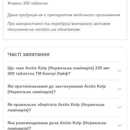
Флакон 300 таблеток.
Дана продукція не є препаратом медичного призначення.
При використанні та передруці матеріалу активне
посилання на vansiton.ua обов'язкове.
Часті запитання
Що таке Arctic Kelp (Норвезька ламінарія) 225 мкг
300 таблеток ТМ Кантрі Лайф?
Arctic Kelp (Норвезька ламінарія) 225 мкг 300 таблеток ТМ
Які протипоказання до застосування Arctic Kelp
Кантрі Лайф — це загальнозміцнювальний засіб на основі
(Норвезька ламінарія)?
морської капусти, багатий йодом та іншими корисними
Протипоказаннями до застосування є індивідуальна чутливість
речовинами, які підтримують здоров'я щитоподібної залози та
Як правильно зберігати Arctic Kelp (Норвезька
до компонентів, вагітність, лактація, остеопороз, гіперфункція
організму в цілому.
ламінарія)?
щитоподібної залози та інші захворювання. Перед вживанням
Зберігати в упаковці виробника при температурі 15°-30°С у
рекомендується проконсультуватися з лікарем.
Яка рекомендована доза Arctic Kelp (Норвезька
сухому, захищеному від світла місці. Тримайте в недоступному
ламінарія)?