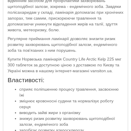
відмінним засобом для профілактики захворювань
щитоподібної залози, зокрема - ендемічного зоба. Завдяки
полісахаридам у складі, ламінарія допомагає при хронічних
запорах, тим самим, прискорюючи травлення та
допомагаючи уникнути відкладення жирів на талії, здуття
живота, метеоризму, болю.
Регулярне приймання ламінарії дозволяє знизити ризик
розвитку захворювань щитоподібної залози, ендемічного
зоба та пов'язаних з ним порушень.
Купити Норвезька ламінарія Country Life Arctic Kelp 225 мкг
300 таблеток за доступною ціною з доставкою по Києву та
Україні можна в нашому інтернет-магазині vansiton.ua.
Властивості:
сприяє поліпшенню процесу травлення, засвоєнню
їжі
зміцнює кровоносні судини та нормалізує роботу
серця
виводить зайві жири з організму
знижує ризик розвитку захворювань щитоподібної
залози, ендемічного зоба
запобігає розвитку атеросклерозу