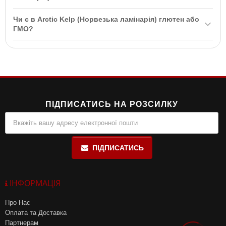
для дітей місці.
Рекомендована доза — одна таблетка на день під час їжі.
Чи є в Arctic Kelp (Норвезька ламінарія) глютен або
Обговоріть добавки та ліки з вашим лікарем.
ГМО?
Ні, Arctic Kelp (Норвезька ламінарія) сертифікована як
безглютенова і не містить ГМО.
ПІДПИСАТИСЬ НА РОЗСИЛКУ
ПІДПИСАТИСЬ
ІНФОРМАЦІЯ
Про Нас
Оплата та Доставка
Партнерам