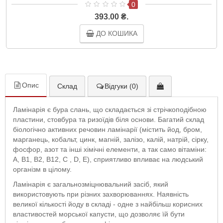
0
393.00 ₴.
ДО КОШИКА
Опис
Склад
Відгуки (0)
Ламінарія є бура слань, що складається зі стрічкоподібною
пластини, стовбура та ризоїдів біля основи. Багатий склад
біологічно активних речовин ламінарії (містить йод, бром,
марганець, кобальт, цинк, магній, залізо, калій, натрій, сірку,
фосфор, азот та інші хімічні елементи, а так само вітаміни:
А, В1, В2, В12, С , D, Е), сприятливо впливає на людський
організм в цілому.
Ламінарія є загальнозміцнювальний засіб, який
використовують при різних захворюваннях. Наявність
великої кількості йоду в складі - одне з найбільш корисних
властивостей морської капусти, що дозволяє їй бути