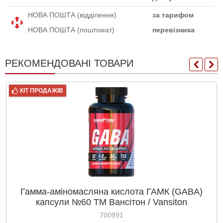
НОВА ПОШТА (відділення)
за тарифом
НОВА ПОШТА (поштомат)
перевізника
РЕКОМЕНДОВАНІ ТОВАРИ
ХІТ ПРОДАЖІВ
Гамма-аміномасляна кислота ГАМК (GABA)
капсули №60 ТМ Вансітон / Vansiton
700991