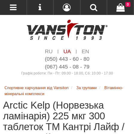
0
RU
UA
EN
|
|
(050) 443 - 60 - 80
(067) 445 - 08 - 79
Графік роботи: Пн - Пт: 09.00 - 18.00, Сб: 10.00 - 17.00
Спортивне харчування від Vansiton
За групами
Вітамінно-
мінеральні комплекси
Arctic Kelp (Норвезька
ламінарія) 225 мкг 300
таблеток ТМ Кантрі Лайф /