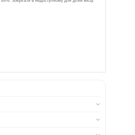
 55%. Зберігати в недоступному для дітей місці.
лючаючи Креа-Енерджі, L-Аргінін + L-Цитрулін,
силу і витривалість.
 (300 г, фруктовий пунш), післятренувальний