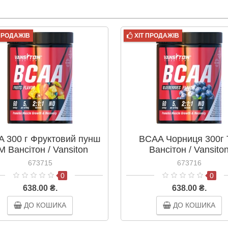
 ПРОДАЖІВ
ХІТ ПРОДАЖІВ
 300 г Фруктовий пунш
BCAA Чорниця 300г
М Вансітон / Vansiton
Вансітон / Vansito
673715
673716
0
0
638.00 ₴.
638.00 ₴.
ДО КОШИКА
ДО КОШИКА