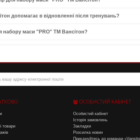
сул). Це поєднання забезпечує повноцінну підтримку для набору ма
ь як для початківців, так і для досвідчених спортсменів. Він забез
ітон допомагає в відновленні після тренувань?
рсальним вибором для будь-якого рівня підготовки.
 післятренувальний комплекс REGEN+, який скорочує час відновле
я набору маси "PRO" ТМ Вансітон?
них навантажень.
 маси "PRO" відповідно до інструкцій на упаковці. Важливо дотри
ренування для досягнення максимального ефекту.
АТКОВО
ОСОБИСТИЙ КАБІНЕТ
и
Особистий кабінет
Історія замовлень
і товари
Закладки
ажів
Розсилка новин
Приєднуйтесь до команди «Vansit