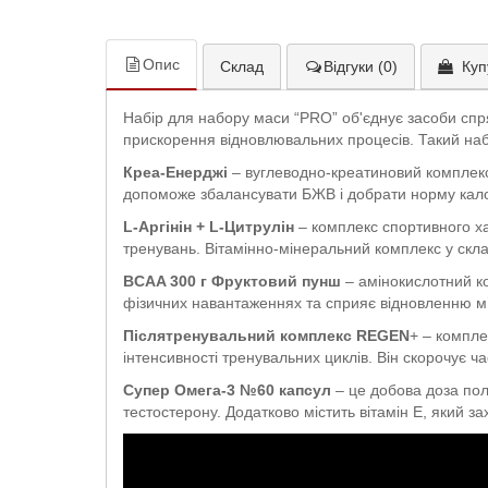
Опис
Склад
Відгуки (0)
Куп
Набір для набору маси “PRO” об'єднує засоби спр
прискорення відновлювальних процесів. Такий набір
Креа-Енерджі
– вуглеводно-креатиновий комплекс
допоможе збалансувати БЖВ і добрати норму кало
L-Аргінін + L-Цитрулін
– комплекс спортивного ха
тренувань. Вітамінно-мінеральний комплекс у склад
BCAA 300 г Фруктовий пунш
– амінокислотний ко
фізичних навантаженнях та сприяє відновленню м’
Післятренувальний комплекс REGEN
+ – компле
інтенсивності тренувальних циклів. Він скорочує ч
Супер Омега-3 №60 капсул
– це добова доза пол
тестостерону. Додатково містить вітамін Е, який з