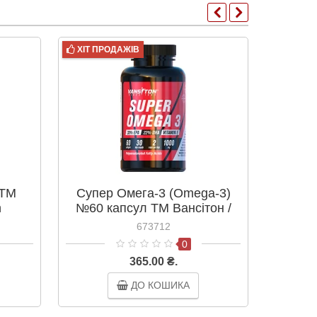
ХІТ ПРОДАЖІВ
ХІТ ПР
 ТМ
Супер Омега-3 (Omega-3)
BCA
n
№60 капсул ТМ Вансітон /
Ва
Vansiton
673712
0
365.00 ₴.
ДО КОШИКА