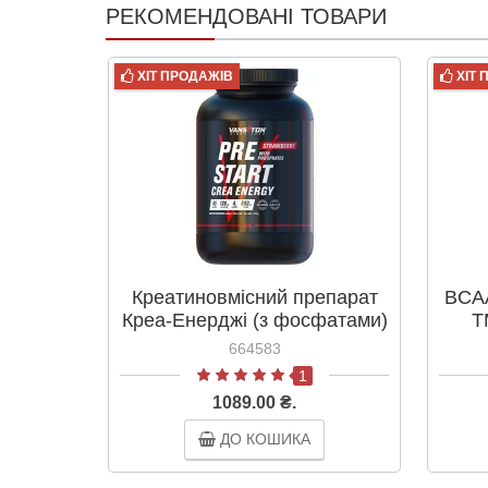
РЕКОМЕНДОВАНІ ТОВАРИ
ХІТ ПРОДАЖІВ
ХІТ
Креатиновмісний препарат
BCAA
Креа-Енерджі (з фосфатами)
Т
упаковка 1800 г
664583
1
1089.00 ₴.
ДО КОШИКА