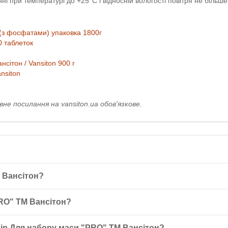
ні при температурі до +25°C і відносній вологості повітря не більше
(з фосфатами) упаковка 1800г
0 таблеток
ітон / Vansiton 900 г
nsiton
е посилання на vansiton.ua обов'язкове.
 Вансітон?
мплекс засобів, що сприяють покращенню набору м’язової маси, вк
RO" ТМ Вансітон?
-3. Він підтримує вас до, під час та після тренувань, підвищуючи 
Креа-Енерджі (1800 г), L-Аргінін + L-Цитрулін (120 таблеток), BCAA
бір Для набору маси "PRO" ТМ Вансітон?