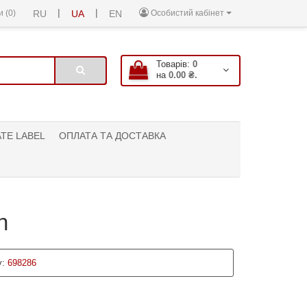
|
|
 (0)
RU
UA
EN
Особистий кабінет
Товарів:
0
на
0.00 ₴.
ATE LABEL
ОПЛАТА ТА ДОСТАВКА
n
:
698286