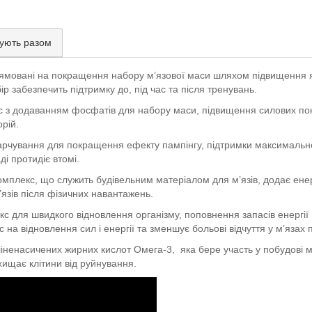
ують разом
ямовані на покращення набору м’язової маси шляхом підвищення яко
 забезпечить підтримку до, під час та після тренувань.
 з додаванням фосфатів для набору маси, підвищення силових показ
рій.
рчування для покращення ефекту пампінгу, підтримки максимальної
і протидіє втомі.
мплекс, що служить будівельним матеріалом для м’язів, додає енер
язів після фізичних навантажень.
кс для швидкого відновлення організму, поповнення запасів енергі
ас на відновлення сил і енергії та зменшує больові відчуття у м’яза
іненасичених жирних кислот Омега-3, яка бере участь у побудові м
ахищає клітини від руйнування.