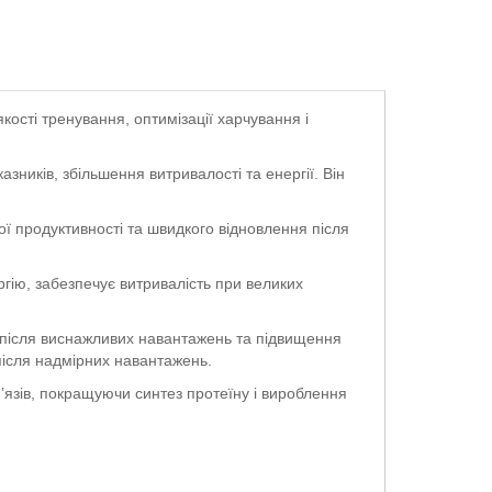
сті тренування, оптимізації харчування і
ників, збільшення витривалості та енергії. Він
 продуктивності та швидкого відновлення після
гію, забезпечує витривалість при великих
ї після виснажливих навантажень та підвищення
х після надмірних навантажень.
’язів, покращуючи синтез протеїну і вироблення