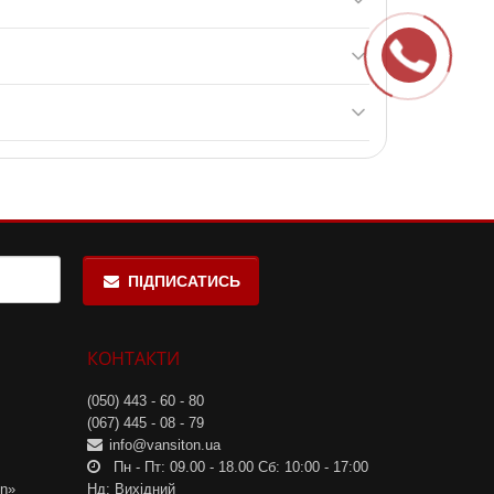
си.
печує підтримку для покращення тренувань,
ння та зменшує м’язові болі. Також BCAA
муватися рекомендованої дозування та приймати
ПІДПИСАТИСЬ
КОНТАКТИ
(050) 443 - 60 - 80
(067) 445 - 08 - 79
info@vansiton.ua
Пн - Пт: 09.00 - 18.00 Сб: 10:00 - 17:00
on»
Нд: Вихідний