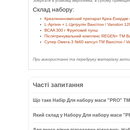
Зберігати в упаковці виробника, в сухому приміщен
Склад набору:
Креатининовмісний препарат Креа-Енерджі 
L-Аргінін + L-Цитрулін Вансітон / Vansiton 12
BCAA 300 г Фруктовий пунш
Післятренувальний комплекс REGEN+ ТМ Ванс
Супер Омега-3 №60 капсул ТМ Вансітон / Va
При використанні та передруку матеріалу активн
Часті запитання
Що таке Набір Для набору маси "PRO" ТМ
Набір Для набору маси "PRO" ТМ Вансітон — це ко
Який склад у Набору Для набору маси "P
BCAA, післятренувальний комплекс REGEN+ та Омега
До складу Набору Для набору маси "PRO" входять: 
Для якого рівня підготовки підходить На