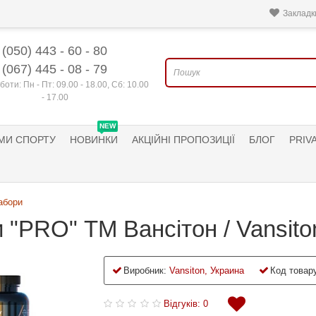
Закладки
(050) 443 - 60 - 80
(067) 445 - 08 - 79
боти: Пн - Пт: 09.00 - 18.00, Сб: 10.00
- 17.00
NEW
МИ СПОРТУ
НОВИНКИ
АКЦІЙНІ ПРОПОЗИЦІЇ
БЛОГ
PRIV
абори
 "PRO" ТМ Вансітон / Vansito
Виробник:
Vansiton, Украина
Код товару
Відгуків: 0