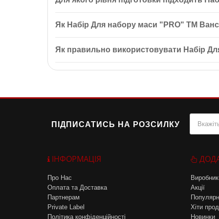
комплекс REGEN+ (900 г) і Супер Омега-3 (60 кап
Набір Для набору маси "PRO" ТМ Вансітон підходит
Як Набір Для набору маси "PRO" ТМ Ванс
відновлення та набору маси, що робить його уніве
Набір Для набору маси "PRO" ТМ Вансітон включає
Як правильно використовувати Набір Дл
сприяють відновленню м’язів після великих фізич
Рекомендується використовувати Набір Для набору
продукти у потрібний час: до, під час та після т
ПІДПИСАТИСЬ НА РОЗСИЛКУ
ІНФОРМАЦІЯ
ДОД
Про Нас
Виробник
Оплата та Доставка
Акції
Партнерам
Популярн
Private Label
Хіти прод
Політика конфіденційності
Новинки