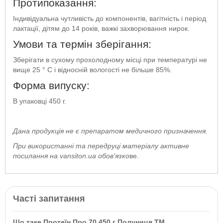
Протипоказання:
Індивідуальна чутливість до компонентів, вагітність і період
лактації, дітям до 14 років, важкі захворювання нирок.
Умови та термін зберігання:
Зберігати в сухому прохолодному місці при температурі не
вище 25 ° С і відносній вологості не більше 85%.
Форма випуску:
В упаковці 450 г.
Дана продукція не є препаратом медичного призначення.
При використанні та передруці матеріалу активне
посилання на vansiton.ua обов'язко
ве.
Часті запитання
Що таке Протеїн Про 70 450 г Полуниця ТМ