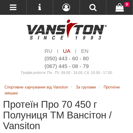
0
RU
UA
EN
|
|
(050) 443 - 60 - 80
(067) 445 - 08 - 79
Графік роботи: Пн - Пт: 09.00 - 18.00, Сб: 10.00 - 17.00
Спортивне харчування від Vansiton
За групами
Протеїни
змішані
Протеїн Про 70 450 г
Полуниця ТМ Вансітон /
Vansiton