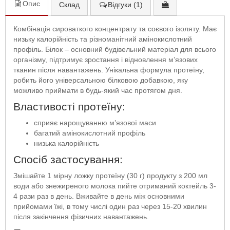
Опис
Склад
Відгуки (1)
Комбінація сироваткого концентрату та соєвого ізоляту. Має
низьку калорійність та різноманітний амінокислотний
профіль. Білок – основний будівельний матеріал для всього
організму, підтримує зростання і відновлення м’язових
тканин після навантажень. Унікальна формула протеїну,
робить його універсальною білковою добавкою, яку
можливо приймати в будь-який час протягом дня.
Властивості протеїну:
сприяє нарощуванню м’язової маси
багатий амінокислотний профіль
низька калорійність
Спосіб застосування:
Змішайте 1 мірну ложку протеїну (30 г) продукту з 200 мл
води або знежиреного молока пийте отриманий коктейль 3-
4 рази раз в день. Вживайте в день між основними
прийомами їжі, в тому числі один раз через 15-20 хвилин
після закінчення фізичних навантажень.