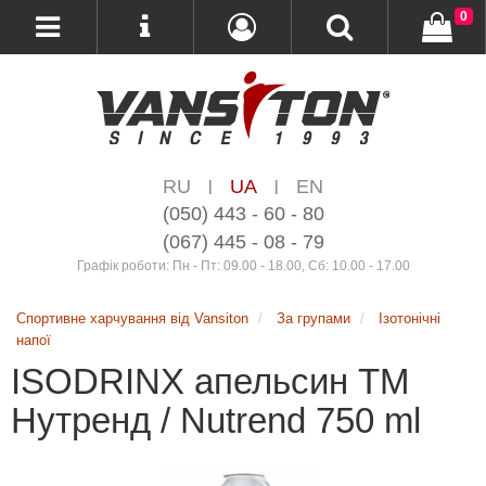
0
RU
UA
EN
|
|
(050) 443 - 60 - 80
(067) 445 - 08 - 79
Графік роботи: Пн - Пт: 09.00 - 18.00, Сб: 10.00 - 17.00
Спортивне харчування від Vansiton
За групами
Ізотонічні
напої
ISODRINX апельсин ТМ
Нутренд / Nutrend 750 ml