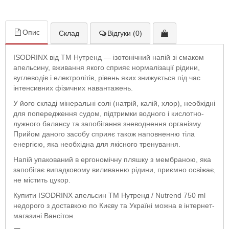
Опис
Склад
Відгуки (0)
ISODRINX від ТМ Нутренд — ізотонічний напій зі смаком
апельсину, вживання якого сприяє нормалізації рідини,
вуглеводів і електролітів, рівень яких знижується під час
інтенсивних фізичних навантажень.
У його складі мінеральні солі (натрій, калій, хлор), необхідні
для попередження судом, підтримки водного і кислотно-
лужного балансу та запобігання зневоднення організму.
Прийом даного засобу сприяє також наповненню тіла
енергією, яка необхідна для якісного тренування.
Напій упакований в ергономічну пляшку з мембраною, яка
запобігає випадковому виливанню рідини, приємно освіжає,
не містить цукор.
Купити ISODRINX апельсин ТМ Нутренд / Nutrend 750 ml
недорого з доставкою по Києву та Україні можна в інтернет-
магазині Вансітон.