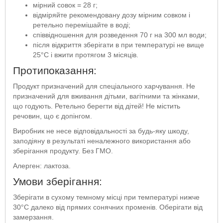
мірний совок = 28 г;
відміряйте рекомендовану дозу мірним совком і
ретельно перемішайте в воді;
співвідношення для розведення 70 г на 300 мл води;
після відкриття зберігати в при температурі не вище
25°C і вжити протягом 3 місяців.
Протипоказання:
Продукт призначений для спеціального харчування. Не
призначений для вживання дітьми, вагітними та жінками,
що годують. Ретельно берегти від дітей! Не містить
речовин, що є допінгом.
Виробник не несе відповідальності за будь-яку шкоду,
заподіяну в результаті неналежного використання або
зберігання продукту. Без ГМО.
Алерген: лактоза.
Умови зберігання:
Зберігати в сухому темному місці при температурі нижче
30°C далеко від прямих сонячних променів. Оберігати від
замерзання.