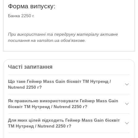
Форма випуску:
Банка 2250 г.
При використанні та передруку матеріалу активне
посилання на vansiton.ua обов'язкове.
Часті запитання
Що таке Гейнер Mass Gain бісквіт ТМ Нутренд /
Nutrend 2250 г?
Гейнер Mass Gain бісквіт ТМ Нутренд / Nutrend 2250 г — це
Як правильно використовувати Гейнер Mass Gain
гейнер з вмістом білка 20% для запуску відновлення і підтримки
бісквіт ТМ Нутренд / Nutrend 2250 г?
зростання м'язової маси. Він містить 100% концентрат білка
Рекомендується приймати одну порцію (70 г) через 10-20 хвилин
молочної сироватки та вуглеводний комплекс з ізомальтулози,
Для яких цілей підходить Гейнер Mass Gain бісквіт
після тренування. Для прискорення відновлення можна
глюкози, мальтодекстрину і фруктози.
ТМ Нутренд / Nutrend 2250 г?
прийняти ще одну порцію через 45 хвилин. Не слід приймати
Цей гейнер підходить для спортсменів, які працюють над
більше 2 разів на день залежно від раціону.