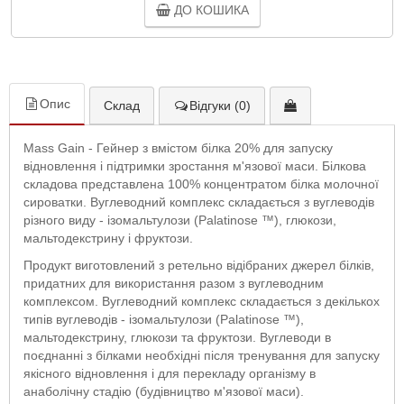
ДО КОШИКА
Опис
Склад
Відгуки (0)
Mass Gain - Гейнер з вмістом білка 20% для запуску
відновлення і підтримки зростання м'язової маси. Білкова
складова представлена 100% концентратом білка молочної
сироватки. Вуглеводний комплекс складається з вуглеводів
різного виду - ізомальтулози (Palatinose ™), глюкози,
мальтодекстрину і фруктози.
Продукт виготовлений з ретельно відібраних джерел білків,
придатних для використання разом з вуглеводним
комплексом. Вуглеводний комплекс складається з декількох
типів вуглеводів - ізомальтулози (Palatinose ™),
мальтодекстрину, глюкози та фруктози. Вуглеводи в
поєднанні з білками необхідні після тренування для запуску
якісного відновлення і для перекладу організму в
анаболічну стадію (будівництво м'язової маси).