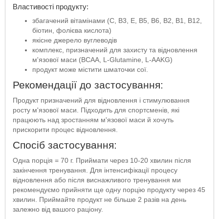
Властивості продукту:
збагачений вітамінами (C, B3, E, B5, B6, B2, B1, B12,
біотин, фолієва кислота)
якісне джерело вуглеводів
комплекс, призначений для захисту та відновлення
м'язової маси (BCAA, L-Glutamine, L-AAKG)
продукт може містити шматочки сої.
Рекомендації до застосування:
Продукт призначений для відновлення і стимулювання
росту м'язової маси. Підходить для спортсменів, які
працюють над зростанням м'язової маси й хочуть
прискорити процес відновлення.
Спосіб застосування:
Одна порція = 70 г. Приймати через 10-20 хвилин після
закінчення тренування. Для інтенсифікації процесу
відновлення або після виснажливого тренування ми
рекомендуємо прийняти ще одну порцію продукту через 45
хвилин. Приймайте продукт не більше 2 разів на день
залежно від вашого раціону.