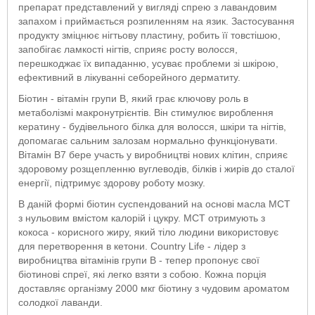
препарат представлений у вигляді спрею з лавандовим
запахом і приймається розпиленням на язик. Застосування
продукту зміцнює нігтьову пластину, робить її товстішою,
запобігає ламкості нігтів, сприяє росту волосся,
перешкоджає їх випаданню, усуває проблеми зі шкірою,
ефективний в лікуванні себорейного дерматиту.
Біотин - вітамін групи B, який грає ключову роль в
метаболізмі макронутрієнтів. Він стимулює вироблення
кератину - будівельного білка для волосся, шкіри та нігтів,
допомагає сальним залозам нормально функціонувати.
Вітамін В7 бере участь у виробництві нових клітин, сприяє
здоровому розщепленню вуглеводів, білків і жирів до сталої
енергії, підтримує здорову роботу мозку.
В даній формі біотин суспендований на основі масла МСТ
з нульовим вмістом калорій і цукру. МСТ отримують з
кокоса - корисного жиру, який тіло людини використовує
для перетворення в кетони. Country Life - лідер з
виробництва вітамінів групи B - тепер пропонує свої
біотинові спреї, які легко взяти з собою. Кожна порція
доставляє організму 2000 мкг біотину з чудовим ароматом
солодкої лаванди.