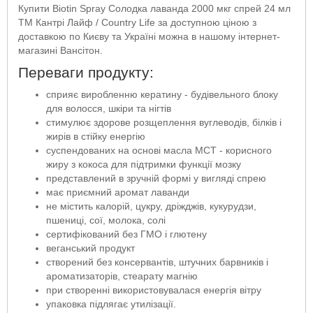
Купити Biotin Spray Cолодка лаванда 2000 мкг спрей 24 мл
ТМ Кантрі Лайф / Country Life за доступною ціною з
доставкою по Києву та Україні можна в нашому інтернет-
магазині Вансітон.
Переваги продукту:
сприяє виробленню кератину - будівельного блоку
для волосся, шкіри та нігтів
стимулює здорове розщеплення вуглеводів, білків і
жирів в стійку енергію
суспендованих на основі масла MCT - корисного
жиру з кокоса для підтримки функції мозку
представлений в зручній формі у вигляді спрею
має приємний аромат лаванди
не містить калорій, цукру, дріжджів, кукурудзи,
пшениці, сої, молока, солі
сертифікований без ГМО і глютену
веганський продукт
створений без консервантів, штучних барвників і
ароматизаторів, стеарату магнію
при створенні використовувалася енергія вітру
упаковка підлягає утилізації.