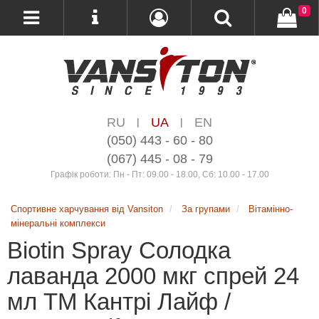
0
RU
UA
EN
|
|
(050) 443 - 60 - 80
(067) 445 - 08 - 79
Графік роботи: Пн - Пт: 09.00 - 18.00, Сб: 10.00 - 17.00
Спортивне харчування від Vansiton
За групами
Вітамінно-
мінеральні комплекси
Biotin Spray Cолодка
лаванда 2000 мкг спрей 24
мл ТМ Кантрі Лайф /