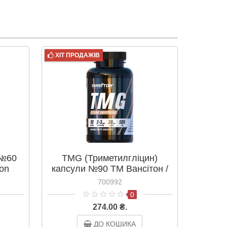
ХІТ ПРОДАЖІВ
 №60
TMG (Триметилгліцин)
ton
капсули №90 ТМ Вансітон /
Vansiton
700992
0
274.00 ₴.
ДО КОШИКА