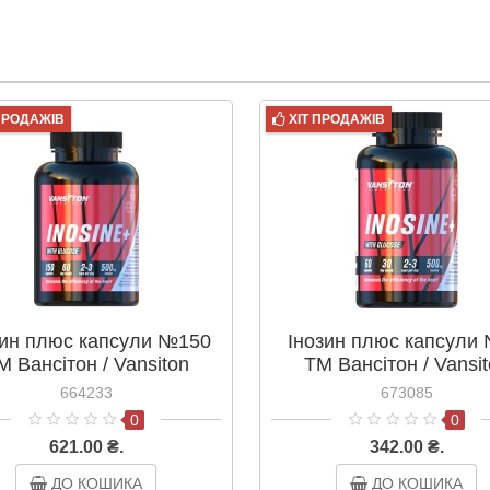
 ПРОДАЖІВ
ХІТ ПРОДАЖІВ
зин плюс капсули №150
Інозин плюс капсули
М Вансітон / Vansiton
ТМ Вансітон / Vansi
664233
673085
0
0
621.00 ₴.
342.00 ₴.
ДО КОШИКА
ДО КОШИКА