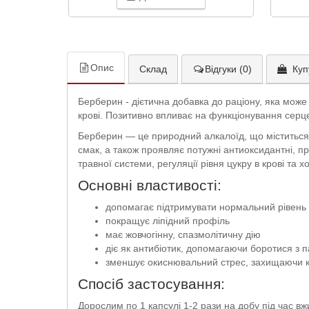
Опис
Склад
Відгуки (0)
Куп
Берберин - дієтична добавка до раціону, яка мож
крові. Позитивно впливає на функціонування серце
Берберин — це природний алкалоїд, що міститься в
смак, а також проявляє потужні антиоксидантні, пр
травної системи, регуляції рівня цукру в крові та 
Основні властивості:
допомагає підтримувати нормальний рівень ц
покращує ліпідний профіль
має жовчогінну, спазмолітичну дію
діє як антибіотик, допомагаючи боротися з 
зменшує окиснювальний стрес, захищаючи к
Спосіб застосування:
Дорослим по 1 капсулі 1-2 рази на добу під час вж