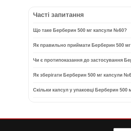
Часті запитання
Що таке Берберин 500 мг капсули №60?
Берберин 500 мг капсули №60 — це дієтична добав
Як правильно приймати Берберин 500 м
холестерину, а також позитивно впливає на серце
Рекомендується приймати по 1 капсулі 1-2 рази на 
Чи є протипоказання до застосування Бе
Протипоказаннями є індивідуальна чутливість до ком
Як зберігати Берберин 500 мг капсули №
Зберігати в недоступному для дітей місці, в упако
Скільки капсул у упаковці Берберин 500
вище 85%.
В упаковці міститься 60 веганських капсул.