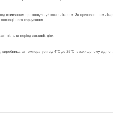
д вживанням проконсультуйтеся з лікарем. За призначенням лікар
у повноцінного харчування.
гітність та період лактації, діти.
вці виробника, за температури від 4°С до 25°С, в захищеному від по