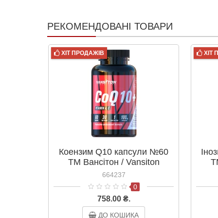
РЕКОМЕНДОВАНІ ТОВАРИ
ХІТ ПРОДАЖІВ
ХІТ
Коензим Q10 капсули №60
Іно
ТМ Вансітон / Vansiton
Т
664237
0
758.00 ₴.
ДО КОШИКА