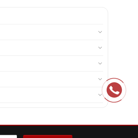
римувати нормальний рівень цукру в крові та
ячних променів місці, при вологості повітря не