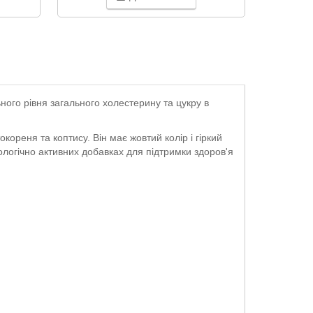
ого рівня загального холестерину та цукру в
ореня та коптису. Він має жовтий колір і гіркий
іологічно активних добавках для підтримки здоров'я