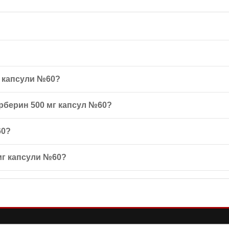
ка, що містить природний алкалоїд берберину, який допомагає підт
г капсули №60?
во-судинну систему.
добу під час їжі. Тривалість прийому — 1 місяць.
рберин 500 мг капсул №60?
понентів, вагітність, період лактації та застосування дітьми.
60?
вці виробника, за температури від 4°С до 25°С, в захищеному від сон
 мг капсули №60?