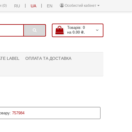
|
|
 (0)
RU
UA
EN
Особистий кабінет
Товарів:
0
на
0.00 ₴.
ATE LABEL
ОПЛАТА ТА ДОСТАВКА
овару:
757984