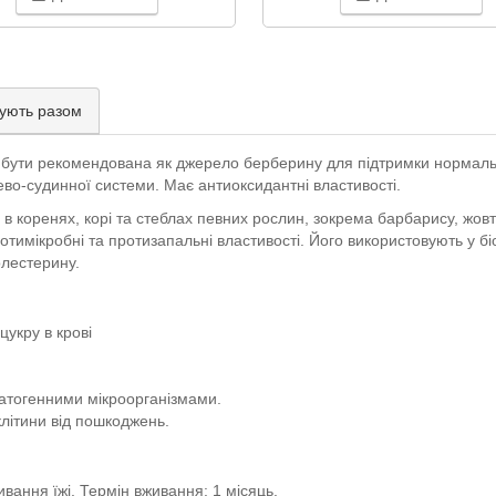
ують разом
е бути рекомендована як джерело берберину для підтримки нормальн
во-судинної системи. Має антиоксидантні властивості.
 коренях, корі та стеблах певних рослин, зокрема барбарису, жовток
отимікробні та протизапальні властивості. Його використовують у б
холестерину.
укру в крові
патогенними мікроорганізмами.
літини від пошкоджень.
ивання їжі. Термін вживання: 1 місяць.