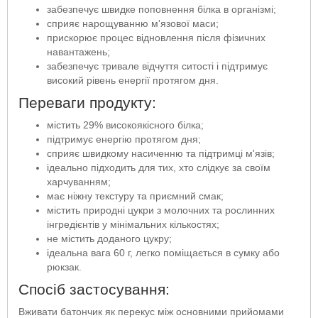
забезпечує швидке поповнення білка в організмі;
сприяє нарощуванню м'язової маси;
прискорює процес відновлення після фізичних
навантажень;
забезпечує тривале відчуття ситості і підтримує
високий рівень енергії протягом дня.
Переваги продукту:
містить 29% високоякісного білка;
підтримує енергію протягом дня;
сприяє швидкому насиченню та підтримці м'язів;
ідеально підходить для тих, хто слідкує за своїм
харчуванням;
має ніжну текстуру та приємний смак;
містить природні цукри з молочних та рослинних
інгредієнтів у мінімальних кількостях;
не містить доданого цукру;
ідеальна вага 60 г, легко поміщається в сумку або
рюкзак.
Спосіб застосування:
Вживати батончик як перекус між основними прийомами