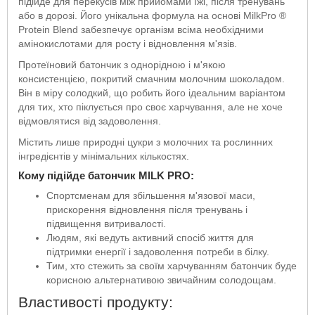
підійде для перекусів між прийомами їжі, після тренувань
або в дорозі. Його унікальна формула на основі MilkPro ®
Protein Blend забезпечує організм всіма необхідними
амінокислотами для росту і відновлення м'язів.
Протеїновий батончик з однорідною і м'якою
консистенцією, покритий смачним молочним шоколадом.
Він в міру солодкий, що робить його ідеальним варіантом
для тих, хто піклується про своє харчування, але не хоче
відмовлятися від задоволення.
Містить лише природні цукри з молочних та рослинних
інгредієнтів у мінімальних кількостях.
Кому підійде батончик MILK PRO:
Спортсменам для збільшення м'язової маси,
прискорення відновлення після тренувань і
підвищення витривалості.
Людям, які ведуть активний спосіб життя для
підтримки енергії і задоволення потреби в білку.
Тим, хто стежить за своїм харчуванням батончик буде
корисною альтернативою звичайним солодощам.
Властивості продукту: