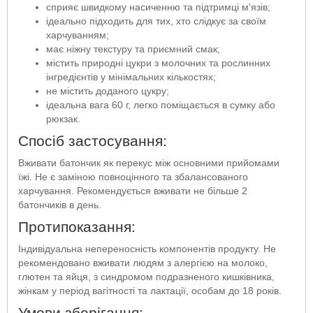
сприяє швидкому насиченню та підтримці м'язів;
ідеально підходить для тих, хто слідкує за своїм
харчуванням;
має ніжну текстуру та приємний смак;
містить природні цукри з молочних та рослинних
інгредієнтів у мінімальних кількостях;
не містить доданого цукру;
ідеальна вага 60 г, легко поміщається в сумку або
рюкзак.
Спосіб застосування:
Вживати батончик як перекус між основними прийомами
їжі. Не є заміною повноцінного та збалансованого
харчування. Рекомендується вживати не більше 2
батончиків в день.
Протипоказання:
Індивідуальна непереносність компонентів продукту. Не
рекомендовано вживати людям з алергією на молоко,
глютен та яйця, з синдромом подразненого кишківника,
жінкам у період вагітності та лактації, особам до 18 років.
Умови зберігання: