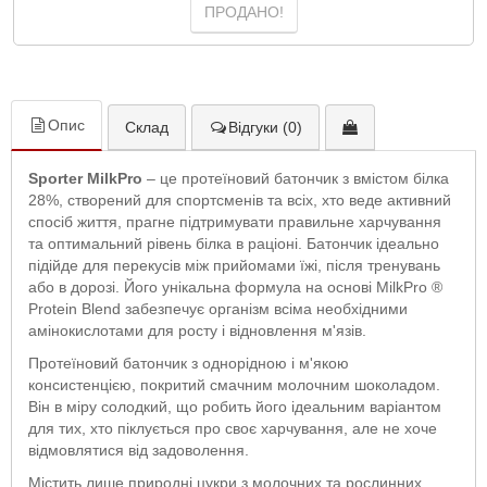
ПРОДАНО!
Опис
Склад
Відгуки (0)
Sporter MilkPro
– це протеїновий батончик з вмістом білка
28%, створений для спортсменів та всіх, хто веде активний
спосіб життя, прагне підтримувати правильне харчування
та оптимальний рівень білка в раціоні. Батончик ідеально
підійде для перекусів між прийомами їжі, після тренувань
або в дорозі. Його унікальна формула на основі MilkPro ®
Protein Blend забезпечує організм всіма необхідними
амінокислотами для росту і відновлення м'язів.
Протеїновий батончик з однорідною і м'якою
консистенцією, покритий смачним молочним шоколадом.
Він в міру солодкий, що робить його ідеальним варіантом
для тих, хто піклується про своє харчування, але не хоче
відмовлятися від задоволення.
Містить лише природні цукри з молочних та рослинних