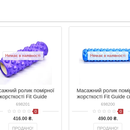
Немає в наявності
Немає в наявності
ажний ролик помірної
Масажний ролик помі
жорсткості Fit Guide
жорсткості Fit Guide с
іолетовий 33х14 см
45х14 см
698201
698200
0
0
416.00 ₴.
490.00 ₴.
ПРОДАНО!
ПРОДАНО!