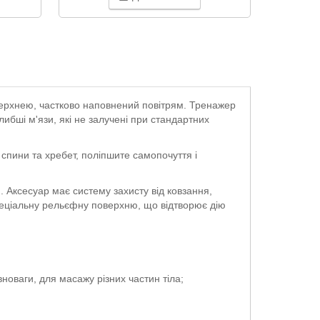
ерхнею, частково наповнений повітрям. Тренажер
либші м'язи, які не залучені при стандартних
спини та хребет, поліпшите самопочуття і
. Аксесуар має систему захисту від ковзання,
пеціальну рельєфну поверхню, що відтворює дію
вноваги, для масажу різних частин тіла;