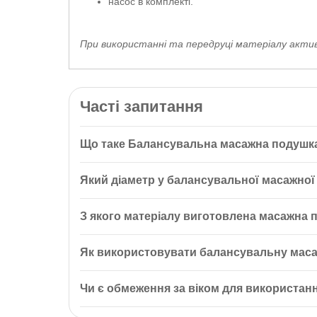
насос в комплекті.
При використанні та передруці матеріалу активн
Часті запитання
Що таке Балансувальна масажна подушка 
Балансувальна масажна подушка Fit Guide фіолет
Який діаметр у балансувальної масажної 
повітрям. Вона зміцнює вестибулярний апарат, роз
Діаметр балансувальної масажної подушки Fit Guid
З якого матеріалу виготовлена масажна п
Балансувальна масажна подушка Fit Guide виготовл
Як використовувати балансувальну маса
Балансувальну масажну подушку Fit Guide можна ви
Чи є обмеження за віком для використанн
спини та хребта.
Ні, масажна подушка Fit Guide не має обмежень за 