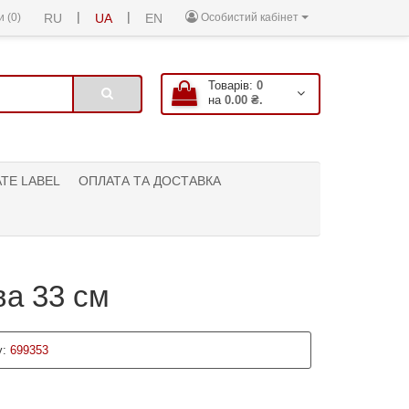
|
|
 (0)
RU
UA
EN
Особистий кабінет
Товарів:
0
на
0.00 ₴.
ATE LABEL
ОПЛАТА ТА ДОСТАВКА
ва 33 см
:
699353