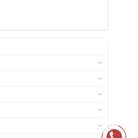
иск з рельєфною поверхнею, частково наповнений
м'язи для покращення самопочуття.
ми, так і дітьми.
ергічних реакцій.
айте на подушку і балансуйте, щоб зміцнити м'язи
своїй безпечній конструкції.