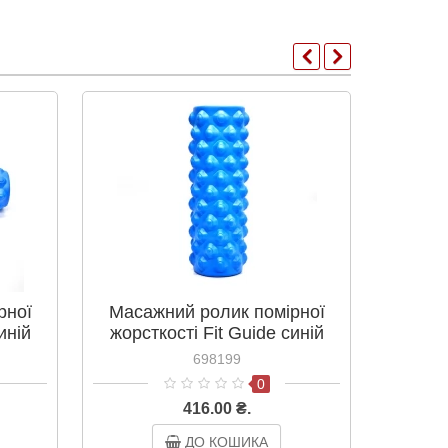
рної
Масажний ролик помірної
Масаж
иній
жорсткості Fit Guide синій
жо
33х14 см
фі
698199
0
416.00 ₴.
ДО КОШИКА