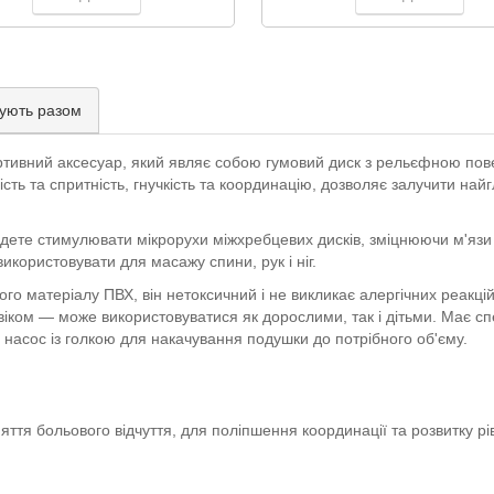
ують разом
тивний аксесуар, який являє собою гумовий диск з рельєфною пов
ть та спритність, гнучкість та координацію, дозволяє залучити найг
дете стимулювати мікрорухи міжхребцевих дисків, зміцнюючи м'язи 
користовувати для масажу спини, рук і ніг.
о матеріалу ПВХ, він нетоксичний і не викликає алергічних реакцій
віком — може використовуватися як дорослими, так і дітьми. Має с
насос із голкою для накачування подушки до потрібного об'єму.
няття больового відчуття, для поліпшення координації та розвитку рі