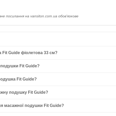
е посилання на vansiton.com.ua обов'язкове
Fit Guide фіолетова 33 см?
ова 33 см — це спортивний аксесуар, який являє собою гумовий д
подушки Fit Guide?
виває гнучкість і координацію, а також дозволяє залучити глибокі 
e складає 33 см. Це робить її зручною для використання як доросли
одушка Fit Guide?
ена з якісного та нетоксичного матеріалу ПВХ, який не викликає ал
жну подушку Fit Guide?
користовувати для тренування, масажу спини, рук і ніг. Просто сід
я масажної подушки Fit Guide?
віком і може використовуватися як дорослими, так і дітьми завдяки 