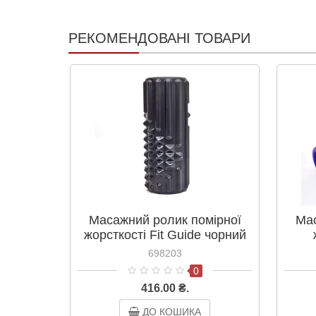
РЕКОМЕНДОВАНІ ТОВАРИ
Масажний ролик помірної
Мас
жорсткості Fit Guide чорний
33х14 см
ф
698203
0
416.00 ₴.
ДО КОШИКА