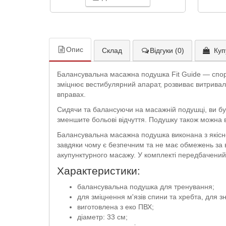
Опис
Склад
Відгуки (0)
Куп
Балансувальна масажна подушка Fit Guide — спор
зміцнює вестибулярний апарат, розвиває витриваліс
вправах.
Сидячи та балансуючи на масажній подушці, ви бу
зменшите больові відчуття. Подушку також можна ви
Балансувальна масажна подушка виконана з якісног
завдяки чому є безпечним та не має обмежень за 
акупунктурного масажу. У комплекті передбачений 
Характеристики:
балансувальна подушка для тренування;
для зміцнення м'язів спини та хребта, для з
виготовлена з еко ПВХ;
діаметр: 33 см;