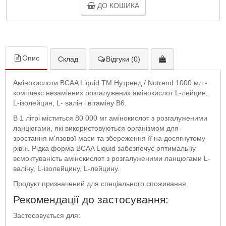
ДО КОШИКА
Опис
Склад
Відгуки (0)
Амінокислоти BCAA Liquid ТМ Нутренд / Nutrend 1000 мл -
комплекс незамінних розгалужених амінокислот L-лейцин,
L-ізолейцин, L- валін і вітаміну В6.
В 1 літрі міститься 80 000 мг амінокислот з розгалуженими
ланцюгами, які використовуються організмом для
зростання м'язової маси та збереження її на досягнутому
рівні. Рідка форма BCAA Liquid забезпечує оптимальну
всмоктуваність амінокислот з розгалуженими ланцюгами L-
валіну, L-ізолейцину, L-лейцину.
Продукт призначений для спеціального споживання.
Рекомендації до застосування:
Застосовується для: