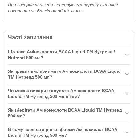
При використанні та передруку матеріалу активне
посилання на Вансітон обов'язкове.
Часті запитання
Що таке Амінокислоти BCAA Liquid ТМ Нутренд /
Nutrend 500 мл?
Амінокислоти
BCAA Liquid ТМ Нутренд / Nutrend 500 мл — це
Як правильно приймати Амінокислоти BCAA Liquid
комплекс незамінних розгалужених амінокислот L-лейцин, L-
ТМ Нутренд 500 мл?
ізолейцин, L-валін і вітаміну В6, який містить 80 000 мг
Рекомендується приймати 40 мл за 30-60 хвилин до фізичної
амінокислот у 1 літрі. Цей продукт призначений для
Чи можна використовувати Амінокислоти BCAA
активності для захисту м'язової маси та перенесення втоми, а
відновлення енергетичних резервів, підтримки сили м'язів та
Liquid ТМ Нутренд 500 мл дітям?
також 40 мл відразу після навантаження для прискорення
захисту м'язової маси.
Ні,
Амінокислоти
BCAA Liquid ТМ Нутренд 500 мл не призначені
відновлення.
Як зберігати Амінокислоти BCAA Liquid ТМ Нутренд
для використання дітьми. Продукт призначений лише для
500 мл?
дорослих.
Зберігайте
Амінокислоти
BCAA Liquid ТМ Нутренд 500 мл у
В чому переваги рідкої форми Амінокислот BCAA
сухому місці при температурі нижче 25°C, далеко від прямих
Liquid ТМ Нутренд 500 мл?