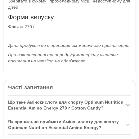
Зберігати в сухому і прохолодному місці, недоступному для
дітей.
Форма випуску:
Флакон 270 г
Дана продукція не є препаратом медичного призначення.
При використанні та передруці матеріалу активне
посилання на vansiton.ua обов'язкове.
Часті запитання
Що таке Амінокислота для спорту Optimum Nutrition
Essential Amino Energy 270 г Cotton Candy?
Амінокислота для спорту
Optimum Nutrition
Essential Amino
Як правильно приймати Амінокислоту для спорту
Energy 270 г Cotton Candy — це збалансований мікс
Optimum Nutrition Essential Amino Energy?
швидкозасвоюваних мікронізованих амінокислот, доповнений
Рекомендується приймати 2-3 порції на день, оптимально за 20
BCAA та аргініном. Вживання цього продукту сприяє