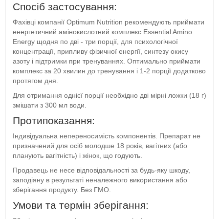
Спосіб застосування:
Фахівці компанії Optimum Nutrition рекомендують приймати
енергетичний амінокислотний комплекс Essential Amino
Energy щодня по дві - три порції, для психологічної
концентрації, припливу фізичної енергії, синтезу окису
азоту і підтримки при тренуваннях. Оптимально приймати
комплекс за 20 хвилин до тренування і 1-2 порції додатково
протягом дня.
Для отримання однієї порції необхідно дві мірні ложки (18 г)
змішати з 300 мл води.
Протипоказання:
Індивідуальна непереносимість компонентів. Препарат не
призначений для осіб молодше 18 років, вагітних (або
планують вагітність) і жінок, що годують.
Продавець не несе відповідальності за будь-яку шкоду,
заподіяну в результаті неналежного використання або
зберігання продукту. Без ГМО.
Умови та термін зберігання: