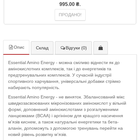
995.00 ₴.
ПРОДАНО!
Опис
Склад
Відгуки (0)
Essential Amino Energy - можна сміливо віднести як до
амінокислотних комплексів, так і до енергетиків та
предтренувальних комплексів. У сучасній індустрії
спортивного харчування, універсальні добавки стрімко
набирають популярність.
Essential Amino Energy - не виняток. Збалансований мікс
швидкозасвоюваних мікронізованих амінокислот у вільній
формі, доповнений амінокислотами з розгалуженими
ланцюжками (BCAA) і аргініном для кращого насичення
м'язів киснем, а також натуральні енергетики та бета-
аланін, допоможуть з допомогою тренувань перейти на
новий рівень розвитку м'язів.