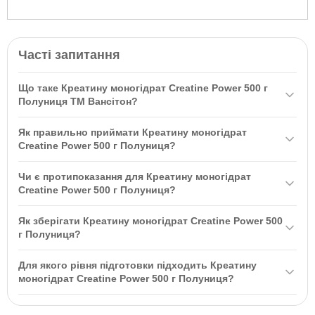
Часті запитання
Що таке Креатину моногідрат Creatine Power 500 г
Полуниця ТМ Вансітон?
Креатину моногідрат Creatine Power 500 г Полуниця ТМ Вансітон
Як правильно приймати Креатину моногідрат
— це популярний вид спортивного харчування, що сприяє росту
Creatine Power 500 г Полуниця?
м’язів, збільшенню сили і витривалості, а також покращує
Рекомендується приймати 2 порційні ложки (5 г) креатину,
енергетичний обмін у м’язових тканинах.
Чи є протипоказання для Креатину моногідрат
розчинивши у 200-250 мл води або фруктового соку. В перші 5
Creatine Power 500 г Полуниця?
днів (фаза завантаження) — 4 порції на день, потім у фазі
Так, протипоказаннями є індивідуальна чутливість до
підтримки — 1 порція за півгодини до тренування.
Як зберігати Креатину моногідрат Creatine Power 500
компонентів, не перевищувати рекомендовану порцію та не
г Полуниця?
використовувати як заміну повноцінного раціону. Не
Зберігати в упаковці виробника в сухому приміщенні при
рекомендується дітям до 7 років.
Для якого рівня підготовки підходить Креатину
температурі від 1°C до 27°C та відносній вологості не більше
моногідрат Creatine Power 500 г Полуниця?
55%. Зберігати в недоступному для дітей місці.
Креатину моногідрат Creatine Power підходить як для