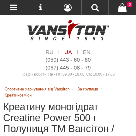
0
RU
UA
EN
|
|
(050) 443 - 60 - 80
(067) 445 - 08 - 79
Графік роботи: Пн - Пт: 09.00 - 18.00, Сб: 10.00 - 17.00
Спортивне харчування від Vansiton
За групами
Креатиновмісні
Креатину моногідрат
Creatine Power 500 г
Полуниця ТМ Вансітон /