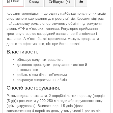
Опис
Склад
Відгуки (4)
Креатин-моногідрат – це один з найбільш популярних видів
спортивного харчування для росту м’язів. Креатин відіграє
найважливішу роль в енергетичному обміні, підтримуючи
рівень АТФ в м’язових тканинах. Регулярне приймання
креатину створює своєрідний запас енергії в клітинах і
тканинах. А м’язи, багаті креатином, можуть працювати
довше та ефективніше, ніж при його нестачі.
Властивості:
збільшує силу і витривалість
дозволяє проводити тренування частіше й
інтенсивніше
робить м’язи більш об’ємними
покращує енергетичний обмін.
Спосіб застосування:
Рекомендовано вживати: 2 порційні ложки порошку (порція
(5 g(г)) розчинити у 200-250 мл води або фруктового соку
(крім цитрусових). Вживати перші 5 днів (фаза
завантаження) 4 порції на день, у тому числі 1 раз за пів