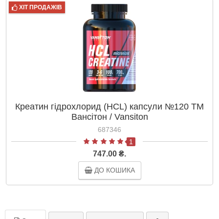
ХІТ ПРОДАЖІВ
Креатин гідрохлорид (HCL) капсули №120 ТМ
Вансітон / Vansiton
687346
1
747.00 ₴.
ДО КОШИКА