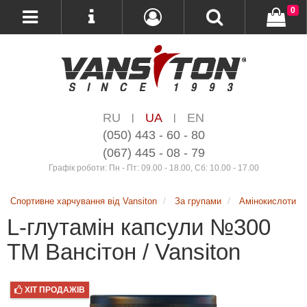
0
RU
UA
EN
|
|
(050) 443 - 60 - 80
(067) 445 - 08 - 79
Графік роботи: Пн - Пт: 09.00 - 18.00, Сб: 10.00 - 17.00
Спортивне харчування від Vansiton
За групами
Амінокислоти
L-глутамін капсули №300
ТМ Вансітон / Vansiton
ХІТ ПРОДАЖІВ