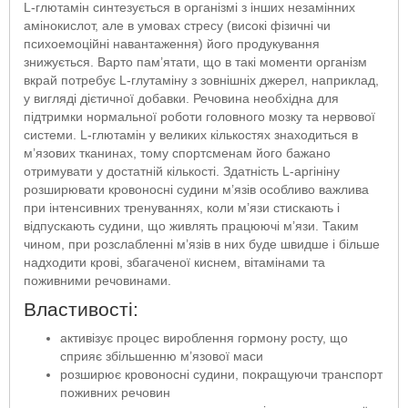
L-глютамін синтезується в організмі з інших незамінних
амінокислот, але в умовах стресу (високі фізичні чи
психоемоційні навантаження) його продукування
знижується. Варто пам’ятати, що в такі моменти організм
вкрай потребує L-глутаміну з зовнішніх джерел, наприклад,
у вигляді дієтичної добавки. Речовина необхідна для
підтримки нормальної роботи головного мозку та нервової
системи. L-глютамін у великих кількостях знаходиться в
м’язових тканинах, тому спортсменам його бажано
отримувати у достатній кількості. Здатність L-аргініну
розширювати кровоносні судини м’язів особливо важлива
при інтенсивних тренуваннях, коли м’язи стискають і
відпускають судини, що живлять працюючі м’язи. Таким
чином, при розслабленні м’язів в них буде швидше і більше
надходити крові, збагаченої киснем, вітамінами та
поживними речовинами.
Властивості:
активізує процес вироблення гормону росту, що
сприяє збільшенню м’язової маси
розширює кровоносні судини, покращуючи транспорт
поживних речовин