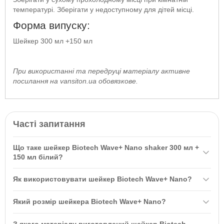
температурі. Зберігати у недоступному для дітей місці.
Форма випуску:
Шейкер 300 мл +150 мл
При використанні та передруці матеріалу активне
посилання на
vansiton.ua
обовязкове.
Часті запитання
Що таке шейкер Biotech Wave+ Nano shaker 300 мл +
150 мл білий?
Шейкер Biotech Wave+ Nano shaker 300 мл + 150 мл білий — це
Як використовувати шейкер Biotech Wave+ Nano?
стильний мультишейкер для приготування спортивних напоїв з
максимальним комфортом і надійністю. Він має об'єм 300 мл з
Для використання шейкера Biotech Wave+ Nano налийте 300 мл
Який розмір шейкера Biotech Wave+ Nano?
вбудованою сіточкою для змішування та додаткове відділення
рідини у основне відділення, додайте необхідні компоненти та
150 мл для зберігання порошкових сумішей.
добре струсіть. Шейкер також має додаткове відділення на 150
Шейкер Biotech Wave+ Nano має ємність 300 мл для основного
З якого матеріалу виготовлений шейкер Biotech