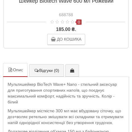
Шейкер Biotech Wave 600 мл Рожевий
688788
0
185.00 ₴.
ДО КОШИКА
Опис
Відгуки (0)
Мультишейкер BioTech Wave+ Nano - стильний аксесуар
для приготування спортивних напоїв, що поєднує
максимальний комфорт, надійність та зручність. Колір -
білий
Мультишейкер місткістю 300 мл має вбудовану сіточку, що
доз+воляє ретельно змішувати всі складники та отримувати
напій однорідної консистенції без утворення грудочок.
Додаткове відділення об’ємом 150 мл з байонетною