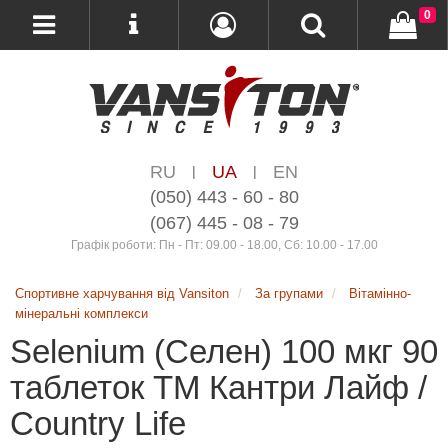
0
RU
UA
EN
|
|
(050) 443 - 60 - 80
(067) 445 - 08 - 79
Графік роботи: Пн - Пт: 09.00 - 18.00, Сб: 10.00 - 17.00
Спортивне харчування від Vansiton
За групами
Вітамінно-
мінеральні комплекси
Selenium (Селен) 100 мкг 90
таблеток ТМ Кантри Лайф /
Country Life