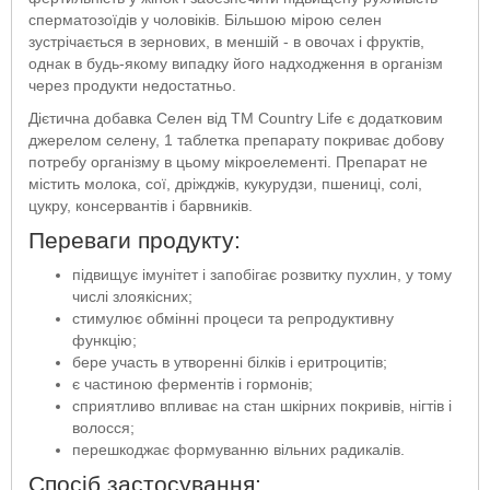
сперматозоїдів у чоловіків. Більшою мірою селен
зустрічається в зернових, в меншій - в овочах і фруктів,
однак в будь-якому випадку його надходження в організм
через продукти недостатньо.
Дієтична добавка Селен від ТМ Country Life є додатковим
джерелом селену, 1 таблетка препарату покриває добову
потребу організму в цьому мікроелементі. Препарат не
містить молока, сої, дріжджів, кукурудзи, пшениці, солі,
цукру, консервантів і барвників.
Переваги продукту:
підвищує імунітет і запобігає розвитку пухлин, у тому
числі злоякісних;
стимулює обмінні процеси та репродуктивну
функцію;
бере участь в утворенні білків і еритроцитів;
є частиною ферментів і гормонів;
сприятливо впливає на стан шкірних покривів, нігтів і
волосся;
перешкоджає формуванню вільних радикалів.
Спосіб застосування: