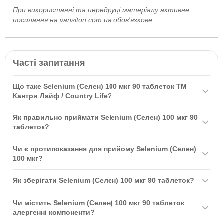
При використанні та передруці матеріалу активне
посилання на vansiton.com.ua обов'язкове.
Часті запитання
Що таке Selenium (Селен) 100 мкг 90 таблеток ТМ
Кантри Лайф / Country Life?
Selenium (Селен) 100 мкг 90 таблеток ТМ Кантри Лайф / Country
Як правильно приймати Selenium (Селен) 100 мкг 90
Life — це дієтична добавка, яка є важливим елементом
таблеток?
антиоксидантного захисту організму. Вона допомагає
Рекомендується приймати по 1 таблетці на день, бажано під час
підвищувати імунітет, запобігає розвитку пухлин та покращує
Чи є протипоказання для прийому Selenium (Селен)
їжі. Це допоможе забезпечити краще засвоєння селену в
репродуктивне здоров'я.
100 мкг?
організмі.
Препарат має протипоказання, включаючи індивідуальну
Як зберігати Selenium (Селен) 100 мкг 90 таблеток?
непереносимість компонентів. Використовувати з обережністю
під час вагітності або при прийомі ліків.
Зберігайте в упаковці виробника при температурі 15-30°C у
Чи містить Selenium (Селен) 100 мкг 90 таблеток
сухому та недоступному для дітей місці.
алергенні компоненти?