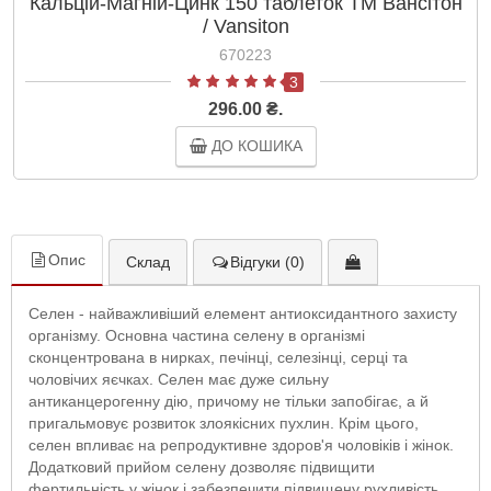
Кальцій-Магній-Цинк 150 таблеток ТМ Вансітон
/ Vansiton
670223
3
296.00 ₴.
ДО КОШИКА
Опис
Склад
Відгуки (0)
Селен - найважливіший елемент антиоксидантного захисту
організму. Основна частина селену в організмі
сконцентрована в нирках, печінці, селезінці, серці та
чоловічих яєчках. Селен має дуже сильну
антиканцерогенну дію, причому не тільки запобігає, а й
пригальмовує розвиток злоякісних пухлин. Крім цього,
селен впливає на репродуктивне здоров'я чоловіків і жінок.
Додатковий прийом селену дозволяє підвищити
фертильність у жінок і забезпечити підвищену рухливість