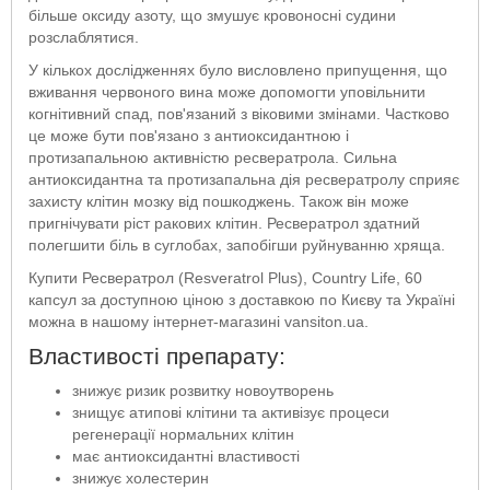
більше оксиду азоту, що змушує кровоносні судини
розслаблятися.
У кількох дослідженнях було висловлено припущення, що
вживання червоного вина може допомогти уповільнити
когнітивний спад, пов'язаний з віковими змінами. Частково
це може бути пов'язано з антиоксидантною і
протизапальною активністю ресвератрола. Сильна
антиоксидантна та протизапальна дія ресвератролу сприяє
захисту клітин мозку від пошкоджень. Також він може
пригнічувати ріст ракових клітин. Ресвератрол здатний
полегшити біль в суглобах, запобігши руйнуванню хряща.
Купити Ресвератрол (Resveratrol Plus), Country Life, 60
капсул за доступною ціною з доставкою по Києву та Україні
можна в нашому інтернет-магазині vansiton.ua.
Властивості препарату:
знижує ризик розвитку новоутворень
знищує атипові клітини та активізує процеси
регенерації нормальних клітин
має антиоксидантні властивості
знижує холестерин