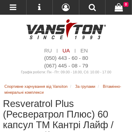
0
RU
UA
EN
|
|
(050) 443 - 60 - 80
(067) 445 - 08 - 79
Графік роботи: Пн - Пт: 09.00 - 18.00, Сб: 10.00 - 17.00
Спортивне харчування від Vansiton
За групами
Вітамінно-
мінеральні комплекси
Resveratrol Plus
(Ресвератрол Плюс) 60
капсул ТМ Кантрі Лайф /