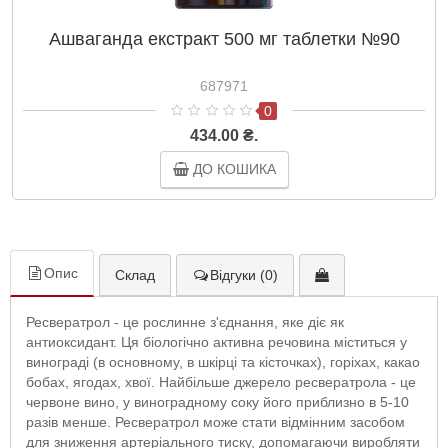
Ашваганда екстракт 500 мг таблетки №90
687971
0
434.00 ₴.
ДО КОШИКА
Опис
Склад
Відгуки (0)
Ресвератрол - це рослинне з'єднання, яке діє як
антиоксидант. Ця біологічно активна речовина міститься у
винограді (в основному, в шкірці та кісточках), горіхах, какао
бобах, ягодах, хвої. Найбільше джерело ресвератрола - це
червоне вино, у виноградному соку його приблизно в 5-10
разів менше. Ресвератрол може стати відмінним засобом
для зниження артеріального тиску, допомагаючи виробляти