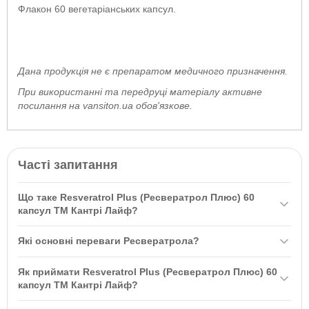
Флакон 60 вегетаріанських капсул.
Дана продукція не є препаратом медичного призначення.
При використанні та передруці матеріалу активне
посилання на vansiton.ua обов'язкове.
Часті запитання
Що таке Resveratrol Plus (Ресвератрол Плюс) 60
капсул ТМ Кантрі Лайф?
Resveratrol Plus (Ресвератрол Плюс) 60 капсул ТМ Кантрі Лайф
Які основні переваги Ресвератрола?
— це рослинне з'єднання, яке діє як антиоксидант. Воно може
допомогти знизити артеріальний тиск та підтримати здоров'я
Основні переваги Ресвератрола включають підтримку серцево-
Як приймати Resveratrol Plus (Ресвератрол Плюс) 60
серцево-судинної системи завдяки своїм протизапальним
судинної системи, зниження артеріального тиску та захист
капсул ТМ Кантрі Лайф?
властивостям.
клітин мозку від пошкоджень. Він також може уповільнити
Рекомендується приймати одну капсулу Resveratrol Plus