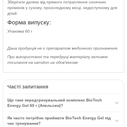
Зберігати далеко від прямого потрапляння сонячних
променів у сухому, прохолодному місці, недоступному для
дітей.
Форма випуску:
Упаковка 60 г.
Дана продукція не є препаратом медичного призначення.
При використанні та передруці матеріалу активне
посилання на vansiton.ua обов'язкове.
Часті запитання
Що таке передтренувальний комплекс BioTeсh
Energy Gel 60 г (Апельсин)?
Передтренувальний комплекс BioTeсh Energy Gel 60 г
Як часто потрібно приймати BioTeсh Energy Gel під
(Апельсин) — це спеціально розроблений продукт для
час тренування?