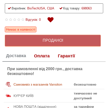
Виробник:
BioTechUSA, США
Код товару:
698063
Відгуків: 0
Немає в наявності
ПРОДАНО!
Доставка
Оплата
Гарантії
При замовленні від 2000 грн., доставка
безкоштовно!
Самовивіз з магазинів Vansiton
безкоштовно
тимчасово не
КУР'ЄР КИЇВ
доступний
НОВА ПОШТА (відділення)
за тарифом