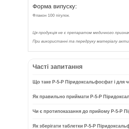
Форма випуску:
Флакон 100 пігулок.
Ця продукція не є препаратом медичного призна
При використанні та передруку матеріалу активн
Часті запитання
Що таке P-5-P Піридоксальфосфат і для ч
P-5-P Піридоксальфосфат (P-5-P Pyridoxal 5' Phos
Як правильно приймати P-5-P Піридокс
вуглеводів та білків, а також сприяє функціонуван
Рекомендується приймати одну (1) таблетку P-5-P п
Чи є протипоказання до прийому P-5-P 
Перед прийомом P-5-P рекомендується проконсульту
Як зберігати таблетки P-5-P Піридоксал