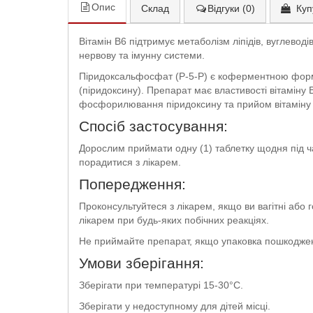
Опис
Склад
Відгуки (0)
Куп
Вітамін B6 підтримує метаболізм ліпідів, вуглеводі
нервову та імунну системи.
Піридоксальфосфат (P-5-P) є коферментною формо
(піридоксину). Препарат має властивості вітаміну
фосфорилювання піридоксину та прийом вітаміну 
Спосіб застосування:
Дорослим приймати одну (1) таблетку щодня під ча
порадитися з лікарем.
Попередження:
Проконсультуйтеся з лікарем, якщо ви вагітні або
лікарем при будь-яких побічних реакціях.
Не приймайте препарат, якщо упаковка пошкодже
Умови зберігання:
Зберігати при температурі 15-30°C.
Зберігати у недоступному для дітей місці.