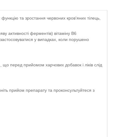
мує функцію та зростання червоних кров'яних тілець,
у активності ферментів) вітаміну В6
 застосовуватися у випадках, коли порушено
, що перед прийомом харчових добавок і ліків слід
иніть прийом препарату та проконсультуйтеся з