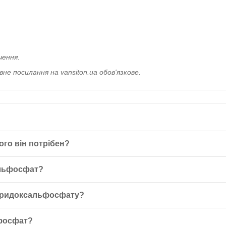
чення.
е посилання на vansiton.ua обов'язкове.
ого він потрібен?
phate) 50 мг 100 таблеток ТМ Кантрі Лайф — це коферментна форма 
альфосфат?
ню нервової та імунної системи.
ід час їжі один раз на день. Для досягнення найкращих результатів
Піридоксальфосфату?
ватися з лікарем, особливо якщо ви вагітні, годуєте грудьми, при
ьфосфат?