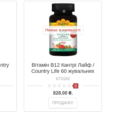
Немає в наявності
ntry
Вітамін В12 Кантрі Лайф /
Вітамі
Country Life 60 жувальних
Food
цукерок
Cardio
673182
Ла
0
828.00 ₴.
ПРОДАНО!