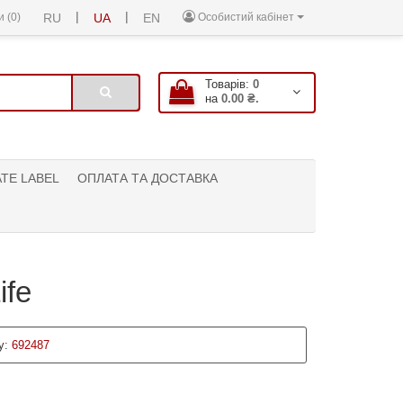
|
|
 (0)
RU
UA
EN
Особистий кабінет
Товарів:
0
на
0.00 ₴.
ATE LABEL
ОПЛАТА ТА ДОСТАВКА
ife
у:
692487