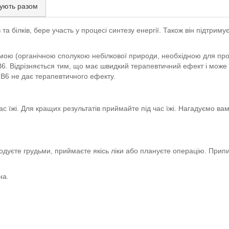
ують разом
в та білків, бере участь у процесі синтезу енергії. Також він підтри
ю (органічною сполукою небілкової природи, необхідною для прояв
 В6. Відрізняється тим, що має швидкий терапевтичний ефект і може
В6 не дає терапевтичного ефекту.
с їжі. Для кращих результатів приймайте під час їжі. Нагадуємо вам
 годуєте грудьми, приймаєте якісь ліки або плануєте операцію. Прип
на.