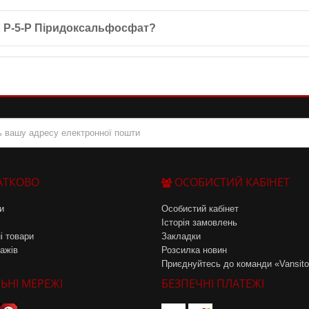
°С до 30°С у недоступному для дітей місці. Не приймайте, якщо уп
и P-5-P Піридоксальфосфат?
римки метаболізму, а також для покращення функцій нервової та і
АТКОВО
ОСОБИСТИЙ КАБІНЕТ
и
Особистий кабінет
Історія замовлень
і товари
Закладки
ажів
Розсилка новин
Приєднуйтесь до команди «Vansit
ЬНІ МЕРЕЖІ
БЕЗПЕЧНІ ПЛАТЕЖІ