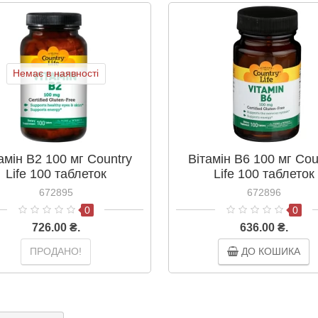
Немає в наявності
амін B2 100 мг Country
Вітамін В6 100 мг Cou
Life 100 таблеток
Life 100 таблеток
672895
672896
0
0
726.00 ₴.
636.00 ₴.
ПРОДАНО!
ДО КОШИКА