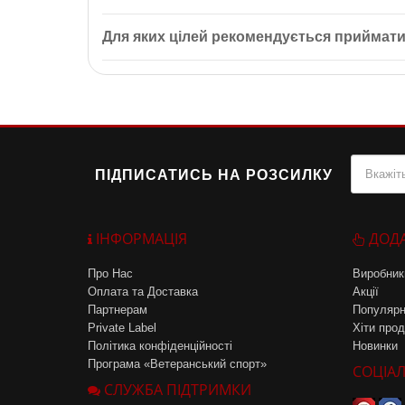
Зберігайте таблетки P-5-P при температурі від 15
Для яких цілей рекомендується приймат
P-5-P Піридоксальфосфат рекомендується для підт
ПІДПИСАТИСЬ НА РОЗСИЛКУ
ІНФОРМАЦІЯ
ДОД
Про Нас
Виробник
Оплата та Доставка
Акції
Партнерам
Популярн
Private Label
Хіти прод
Політика конфіденційності
Новинки
Програма «Ветеранський спорт»
СОЦІАЛ
СЛУЖБА ПІДТРИМКИ