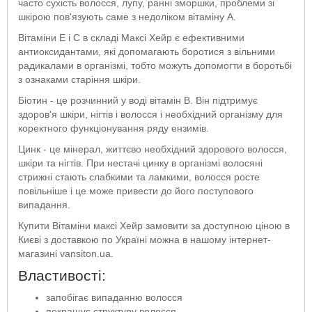
часто сухість волосся, лупу, ранні зморшки, проблеми зі
шкірою пов'язують саме з недоліком вітаміну А.
Вітаміни Е і С в складі Максі Хейр є ефективними
антиоксидантами, які допомагають боротися з вільними
радикалами в організмі, тобто можуть допомогти в боротьбі
з ознаками старіння шкіри.
Біотин - це розчинний у воді вітамін B. Він підтримує
здоров'я шкіри, нігтів і волосся і необхідний організму для
коректного функціонування ряду ензимів.
Цинк - це мінерал, життєво необхідний здорового волосся,
шкіри та нігтів. При нестачі цинку в організмі волосяні
стрижні стають слабкими та ламкими, волосся росте
повільніше і це може привести до його поступового
випадання.
Купити Вітаміни максі Хейр замовити за доступною ціною в
Києві з доставкою по Україні можна в нашому інтернет-
магазині vansiton.ua.
Властивості:
запобігає випаданню волосся
покращує структуру волосся