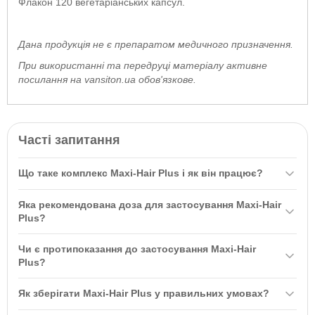
Флакон 120 вегетаріанських капсул.
Дана продукція не є препаратом медичного призначення.
При використанні та передруці матеріалу активне
посилання на vansiton.ua обов'язкове.
Часті запитання
Що таке комплекс Maxi-Hair Plus і як він працює?
Комплекс Maxi-Hair Plus для зростання і зміцнення волосся 120
Яка рекомендована доза для застосування Maxi-Hair
капсул ТМ Кантрі Лайф / Country Life — це мультивітамінний
Plus?
комплекс, який підтримує здоров'я волосся, шкіри та нігтів. Він
Рекомендується приймати по чотири (4) капсули на день. Для
містить вітаміни A, C, E, біотин та цинк, які допомагають
Чи є протипоказання до застосування Maxi-Hair
кращого засвоєння вживайте з їжею та не перевищуйте
боротися з ознаками старіння та відновлюють пошкоджені
Plus?
рекомендовану дозу.
клітини.
Протипоказання: не рекомендується вагітним, які годують
Як зберігати Maxi-Hair Plus у правильних умовах?
грудьми, а також людям, що приймають ліки або мають медичні