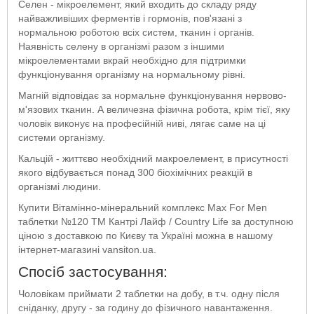
Селен - мікроелемент, який входить до складу ряду
найважливіших ферментів і гормонів, пов'язані з
нормальною роботою всіх систем, тканин і органів.
Наявність селену в організмі разом з іншими
мікроелементами вкрай необхідно для підтримки
функціонування організму на нормальному рівні.
Магній відповідає за нормальне функціонування нервово-
м'язових тканин. А величезна фізична робота, крім тієї, яку
чоловік виконує на професійній ниві, лягає саме на ці
системи організму.
Кальцій - життєво необхідний макроелемент, в присутності
якого відбувається понад 300 біохімічних реакцій в
організмі людини.
Купити Вітамінно-мінеральний комплекс Max For Men
таблетки №120 ТМ Кантрі Лайф / Country Life за доступною
ціною з доставкою по Києву та Україні можна в нашому
інтернет-магазині vansiton.ua.
Спосіб застосування:
Чоловікам приймати 2 таблетки на добу, в т.ч. одну після
сніданку, другу - за годину до фізичного навантаження.