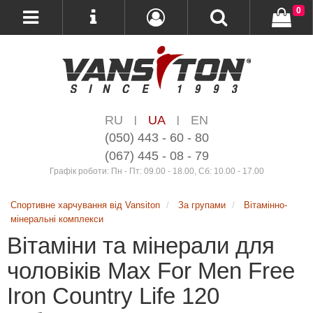
0
RU
UA
EN
|
|
(050) 443 - 60 - 80
(067) 445 - 08 - 79
Графік роботи: Пн - Пт: 09.00 - 18.00, Сб: 10.00 - 17.00
Спортивне харчування від Vansiton
За групами
Вітамінно-
мінеральні комплекси
Вітаміни та мінерали для
чоловіків Max For Men Free
Iron Country Life 120