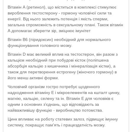
Вітамін А (ретинол), що міститься в комплексі стимулює
вироблення тестостерону - гормону чоловічої сили та
енергії. Від нього залежить потенція і якість сперми,
загальна спроможність в сексуальному плані. Також вітамін
А допомагає зберегти зір, зміцнює імунітет
Вітамін В6 (піридоксин) необхідний для нормального
функціонування головного мозку.
Вітамін D має великий вплив на тестостерон, він разом з
кальцієм необхідний при побудові кісток (поліпшена
абсорбція кальцію з кишечника і мінералізація кістки), а
також для перетворення естрогену (жіночого гормону) в
його менш активні форми.
Чоловічий організм гостро потребує щоденного
надходження вітаміну Е і мікроелементів на кшталт цинку,
магнію, кальцію, селену та ін. Вітамін Е для чоловіків є
одним з основних з'єднань, що відповідають за
найважливішу функцію - виробництво потомства.
Цинк впливає на роботу статевих залоз, підвищує імунну
систему, покращує пам'ять і працездатність мозку.