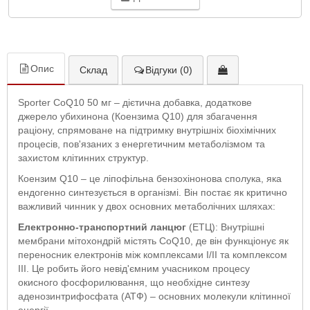
Опис
Склад
Відгуки (0)
Sporter CoQ10 50 мг – дієтична добавка, додаткове
джерело убихинона (Коензима Q10) для збагачення
раціону, спрямоване на підтримку внутрішніх біохімічних
процесів, пов'язаних з енергетичним метаболізмом та
захистом клітинних структур.
Коензим Q10 – це ліпофільна бензохінонова сполука, яка
ендогенно синтезується в організмі. Він постає як критично
важливий чинник у двох основних метаболічних шляхах:
Електронно-транспортний ланцюг
(ЕТЦ): Внутрішні
мембрани мітохондрій містять CoQ10, де він функціонує як
переносник електронів між комплексами І/ІІ та комплексом
ІІІ. Це робить його невід'ємним учасником процесу
окисного фосфорилювання, що необхідне синтезу
аденозинтрифосфата (АТФ) – основних молекули клітинної
енергії.