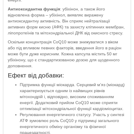
Антиоксидантна функція
: убіхінон, а також його
відновлена ​​форма – убіхінол, виявляє виражену
антиоксидантну активність. Він сприяє нейтралізації
активних форм кисню (АФК) та захисту клітинних мембран,
ліпопротеїнів та мітохондріальної ДНК від окисного стресу.
Оскільки концентрація CoQ10 може знижуватися з віком
або під впливом певних факторів, введення його в раціон
може бути дуже корисним. Кожна капсула містить 50 мг
убіхінону, що є стандартизованою дозою для щоденного
доповнення.
Ефект від добавки:
Підтримка функції міокарда. Серцевий м'яз (міокард)
характеризується одним із найвищих рівнів
мітохондрій і, відповідно, високим споживанням
енергії. Додатковий прийом CoQ10 може сприяти
оптимізації мітохондріальної функції кардіоміоцитах.
Регулювання енергетичного статусу. Участь у синтезі
АТФ зумовлює роль CoQ10 у підтримці загального
енергетичного обміну організму та фізичної
працездатності.