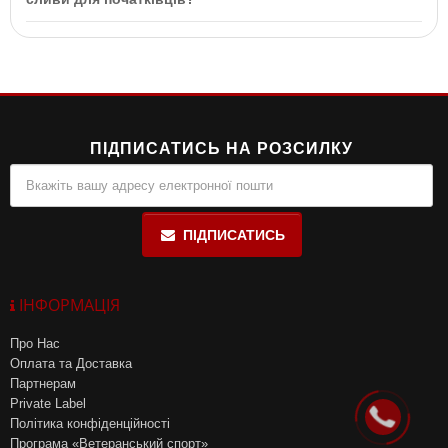
включає фітостероли та екстракт піжеума.
Капсули підходять для чоловіків всіх рівнів активності,
включаючи початківців, оскільки допомагають підтримувати
здоров'я простати та покращувати потенцію при підвищених
навантаженнях.
ПІДПИСАТИСЬ НА РОЗСИЛКУ
ПІДПИСАТИСЬ
ІНФОРМАЦІЯ
Про Нас
Оплата та Доставка
Партнерам
Private Label
Політика конфіденційності
Програма «Ветеранський спорт»