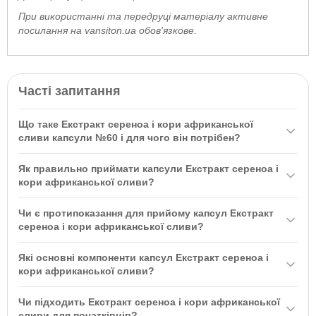
При використанні та передруці матеріалу активне
посилання на vansiton.ua обов'язкове.
Часті запитання
Що таке Екстракт сереноа і кори африканської
сливи капсули №60 і для чого він потрібен?
Екстракт сереноа і кори африканської сливи капсули №60 ТМ
Як правильно приймати капсули Екстракт сереноа і
Country Life — це комплекс, який підтримує здоров'я простати та
кори африканської сливи?
еректильну функцію у чоловіків. Він містить со-пальмето, що
Рекомендується приймати дві (2) капсули на день під час їжі
допомагає справлятися з підвищеними фізичними та
Чи є протипоказання для прийому капсул Екстракт
або за вказівкою медичного спеціаліста. Обговоріть
розумовими навантаженнями.
сереноа і кори африканської сливи?
використання добавок з вашим лікарем.
Продукт призначений лише для чоловіків. Не рекомендовано
Які основні компоненти капсул Екстракт сереноа і
для вагітних або жінок, які годують. При наявності медичних
кори африканської сливи?
станів або плануванні операції проконсультуйтесь з лікарем.
У складі препарату 170 мг со-пальмето, масло сереноа репенс,
Чи підходить Екстракт сереноа і кори африканської
72 мг соєвого лецитину та 318 мг запатентованої суміші, що
сливи для початківців?