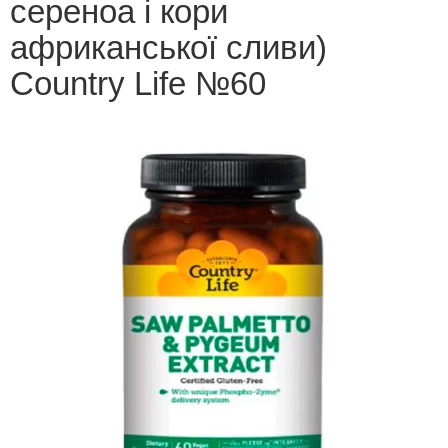
сереноа і кори
африканської сливи)
Country Life №60