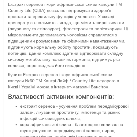
Екстракт сереноа і кори африканської сливи капсули ТМ
Country Life (США) дозволяє підтримувати здоров'я
простати та еректильну функцію у чоловіків. У складі
препарату со-пальмето - ягода, що містить жирні кислоти
(лауринову та етіллаурат), фітостероли та полісахариди. Ці
мікроелементи допомагають чоловікам справлятися з
підвищеними розумовими та фізичними навантаженнями,
підтримують нормальну роботу простати, покращують
потенцію. Даний комплекс здатний відтворювати складну
систему метаболізму чоловічих гормонів, підтримує ріст
волосся, перешкоджає його випадіння.
Купити Екстракт сереноа і кори африканської сливи
капсули №60 ТМ Кантрі Лайф / Country Life недорого в
Києві і Україні можна в інтернет-магазині Вансітон.
Властивості активних компонентів:
екстракт сереноа - усунення проблем передміхурової
залози, лікування простатиту, імпотенції та різних
інфекцій сечовивідних шляхів;
кора африканської сливи - благотворно впливає на
функціонування передміхурової залози, нирок,
сечового міхура, насінників і статевого органу