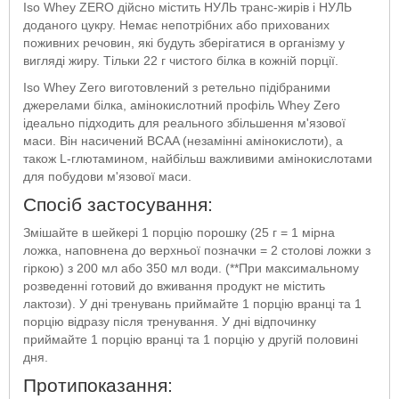
Iso Whey ZERO дійсно містить НУЛЬ транс-жирів і НУЛЬ
доданого цукру. Немає непотрібних або прихованих
поживних речовин, які будуть зберігатися в організму у
вигляді жиру. Тільки 22 г чистого білка в кожній порції.
Iso Whey Zero виготовлений з ретельно підібраними
джерелами білка, амінокислотний профіль Whey Zero
ідеально підходить для реального збільшення м'язової
маси. Він насичений BCAA (незамінні амінокислоти), а
також L-глютамином, найбільш важливими амінокислотами
для побудови м'язової маси.
Спосіб застосування:
Змішайте в шейкері 1 порцію порошку (25 г = 1 мірна
ложка, наповнена до верхньої позначки = 2 столові ложки з
гіркою) з 200 мл або 350 мл води. (**При максимальному
розведенні готовий до вживання продукт не містить
лактози). У дні тренувань приймайте 1 порцію вранці та 1
порцію відразу після тренування. У дні відпочинку
приймайте 1 порцію вранці та 1 порцію у другій половині
дня.
Протипоказання: