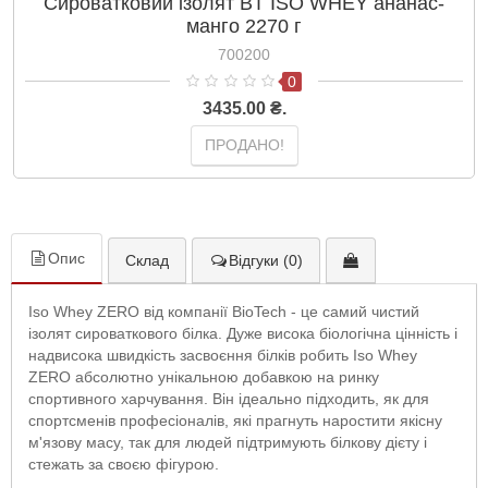
Сироватковий ізолят BT ISO WHEY ананас-
манго 2270 г
700200
0
3435.00 ₴.
ПРОДАНО!
Опис
Склад
Відгуки (0)
Iso Whey ZERO від компанії BioTech - це самий чистий
ізолят сироваткового білка. Дуже висока біологічна цінність і
надвисока швидкість засвоєння білків робить Iso Whey
ZERO абсолютно унікальною добавкою на ринку
спортивного харчування. Він ідеально підходить, як для
спортсменів професіоналів, які прагнуть наростити якісну
м'язову масу, так для людей підтримують білкову дієту і
стежать за своєю фігурою.