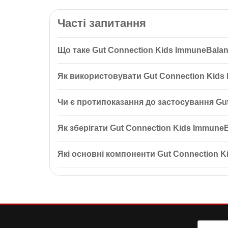
Часті запитання
Що таке Gut Connection Kids ImmuneBalan
Gut Connection Kids ImmuneBalance Формула імуні
Як використовувати Gut Connection Kids
нормалізувати мікрофлору кишківника та захищає в
сприяє поліпшенню здоров'я кишківника.
Дітям 4-8 років рекомендується приймати по 2 таб
Чи є протипоказання до застосування Gu
проконсультуватися з лікарем.
Препарат не рекомендується при підвищеній чутли
Як зберігати Gut Connection Kids Immune
проконсультуйтеся з лікарем.
Зберігати в сухому місці при температурі 15-30°C
Які основні компоненти Gut Connection 
Основні компоненти включають пребіотики PreticX 