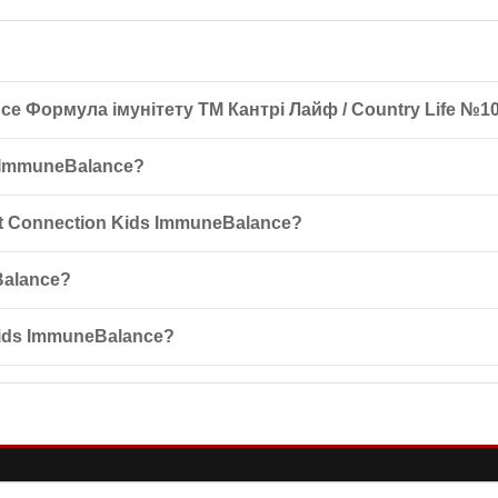
ce Формула імунітету ТМ Кантрі Лайф / Country Life №1
тету ТМ Кантрі Лайф / Country Life №100 — це комплекс для підтри
 ImmuneBalance?
ід хвороботворних бактерій. Містить унікальні пребіотичні волокна
летки на добу, а дітям 9-12 років — по 4 таблетки на добу. Перед 
t Connection Kids ImmuneBalance?
вості до компонентів. Перед застосуванням, особливо якщо ви прий
Balance?
, в недоступному для дітей місці. Не використовувати, якщо упаковк
Kids ImmuneBalance?
та EpiCor, які сприяють нормалізації мікрофлори кишківника та змі