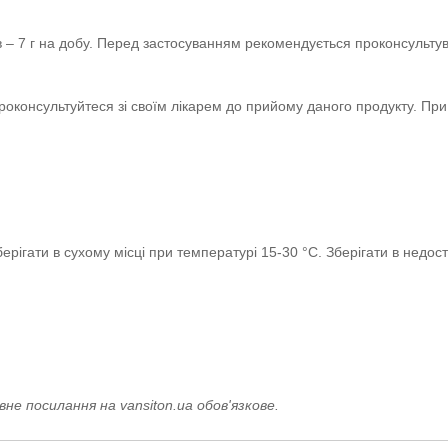
ків – 7 г на добу. Перед застосуванням рекомендується проконсультув
оконсультуйтеся зі своїм лікарем до прийому даного продукту. При
ерігати в сухому місці при температурі 15-30 °C. Зберігати в недост
е посилання на vansiton.ua обов'язкове.