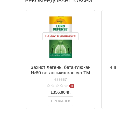
РЕКОМЕНДОВАНІ ТОВАРИ
Немає в наявності
Захист легень, бета-глюкан
4 
№60 веганських капсул ТМ
Кантрі Лайф / Country Life
689557
0
1356.00 ₴.
ПРОДАНО!