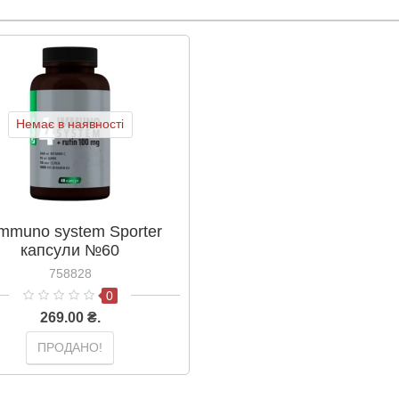
Немає в наявності
Immuno system Sporter
капсули №60
758828
0
269.00 ₴.
ПРОДАНО!