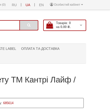
|
|
 (0)
RU
UA
EN
Особистий кабінет
Товарів:
0
на
0.00 ₴.
ATE LABEL
ОПЛАТА ТА ДОСТАВКА
ту ТМ Кантрі Лайф /
у:
685614