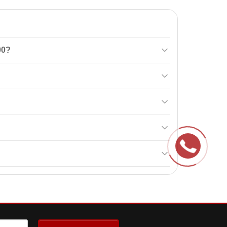
00?
мки імунної системи дитини, який допомагає
 PreticX та ферментативний пребіотик EpiCor, що
початком прийому рекомендується
маєте ліки або плануєте операцію, обов'язково
а пошкоджена.
цненню імунної системи.