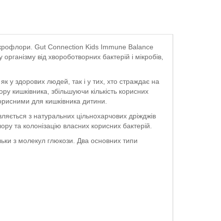
ікрофлори. Gut Connection Kids Immune Balance
 організму від хвороботворних бактерій і мікробів,
як у здорових людей, так і у тих, хто страждає на
ору кишківника, збільшуючи кількість корисних
 корисними для кишківника дитини.
вляється з натуральних цільнохарчових дріжджів
ору та колонізацію власних корисних бактерій.
ьки з молекул глюкози. Два основних типи