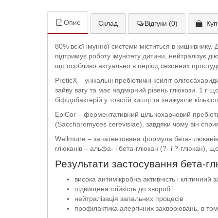
Опис
Склад
Відгуки (0)
Куп
80% всієї імунної системи міститься в кишківнику
підтримує роботу імунітету дитини, нейтралізує дію
що особливо актуально в період сезонних простуд
PreticX – унікальні пребіотичні ксиліт-олігосахари
зайву вагу та має надмірний рівень глюкози. 1 г щ
біфідобактерій у товстій кишці та знижуючи кількіс
EpiCor – ферментативний цільнохарчовий пребіотик
(Saccharomyces cerevisiae), завдяки чому він спр
Wellmune – запатентована формула бета-глюканів 
глюканів – альфа- і бета-глюкан (?- і ?-глюкан),
Результати застосування бета-гл
висока антимікробна активність і клітинний з
підвищена стійкість до хвороб
нейтралізація запальних процесів
профілактика алергічних захворювань, в тому