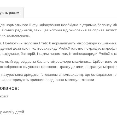
ують разом
. Для нормального її функціонування необхідна підтримка балансу м
 вільних радикалів, захищає клітини від окислення та сприяє захисту
них захворювань.
ди. Пребіотичні волокна PreticX нормалізують мікрофлору кишківника 
оденної дози ксиліт-олігосахариду PreticX істотно покращує мікрофл
ть шкідливих бактерій, і таким чином ксиліт-олігосахариди PreticX є
, який відповідає за баланс мікрофлори кишківника. EpiCor вигото
ияє зміцненню шлунково-кишкового тракту дитини, покращує мікрофл
натуральних дріжджів. Глюканом є полісахарид, що складається тіл
 що характеризують принцип поєднання молекул глюкози.
юканов:
ахист
 числі у дітей.