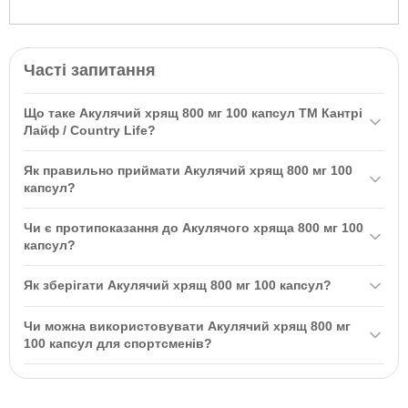
Часті запитання
Що таке Акулячий хрящ 800 мг 100 капсул ТМ Кантрі
Лайф / Country Life?
Акулячий хрящ 800 мг 100 капсул ТМ Кантрі Лайф / Country Life
Як правильно приймати Акулячий хрящ 800 мг 100
- це біологічна добавка, яка використовується як додаткове
капсул?
джерело глюкозаміну. Він має потужні протизапальні
Дорослим рекомендується приймати одну (1) капсулу три (3)
властивості та корисний для покращення обміну речовин і
Чи є протипоказання до Акулячого хряща 800 мг 100
рази на день між прийомами їжі для досягнення найкращих
здоров'я суглобів.
капсул?
результатів.
Так, перед використанням цього продукту слід
Як зберігати Акулячий хрящ 800 мг 100 капсул?
проконсультуватися з лікарем, якщо ви вагітні, годуєте грудьми,
приймаєте ліки або плануєте операцію.
Зберігайте в упаковці виробника при температурі 15°-30°С у
Чи можна використовувати Акулячий хрящ 800 мг
сухому місці, недоступному для дітей.
100 капсул для спортсменів?
Так, Акулячий хрящ особливо корисний для людей, які
піддаються високим фізичним навантаженням, оскільки він