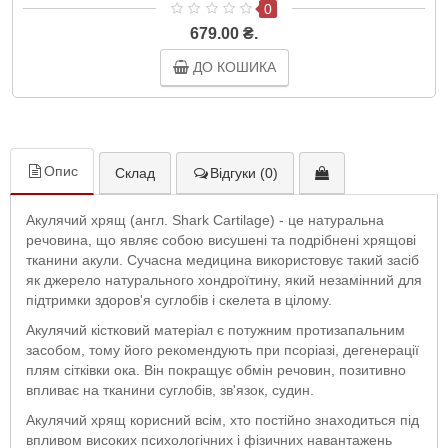
0
679.00 ₴.
ДО КОШИКА
Опис
Склад
Відгуки (0)
Акулячий хрящ (англ. Shark Cartilage) - це натуральна
речовина, що являє собою висушені та подрібнені хрящові
тканини акули. Сучасна медицина використовує такий засіб
як джерело натурального хондроїтину, який незамінний для
підтримки здоров'я суглобів і скелета в цілому.
Акулячий кістковий матеріал є потужним протизапальним
засобом, тому його рекомендують при псоріазі, дегенерації
плям сітківки ока. Він покращує обмін речовин, позитивно
впливає на тканини суглобів, зв'язок, судин.
Акулячий хрящ корисний всім, хто постійно знаходиться під
впливом високих психологічних і фізичних навантажень