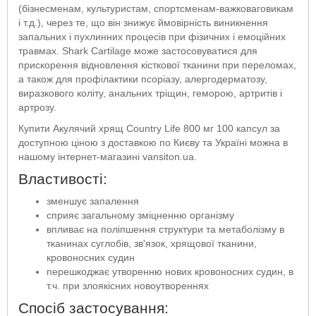
(бізнесменам, культуристам, спортсменам-важковаговикам
і т.д.), через те, що він знижує ймовірність виникнення
запальних і пухлинних процесів при фізичних і емоційних
травмах. Shark Cartilage може застосовуватися для
прискорення відновлення кісткової тканини при переломах,
а також для профілактики псоріазу, алергодерматозу,
виразкового коліту, анальних тріщин, геморою, артритів і
артрозу.
Купити Акулячий хрящ Country Life 800 мг 100 капсул за
доступною ціною з доставкою по Києву та Україні можна в
нашому інтернет-магазині vansiton.ua.
Властивості:
зменшує запалення
сприяє загальному зміцненню організму
впливає на поліпшення структури та метаболізму в
тканинах суглобів, зв'язок, хрящової тканини,
кровоносних судин
перешкоджає утворенню нових кровоносних судин, в
т.ч. при злоякісних новоутвореннях
Спосіб застосування: