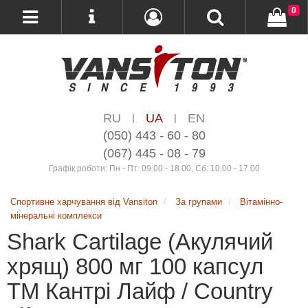
0
RU
UA
EN
|
|
(050) 443 - 60 - 80
(067) 445 - 08 - 79
Графік роботи: Пн - Пт: 09.00 - 18.00, Сб: 10.00 - 17.00
Спортивне харчування від Vansiton
За групами
Вітамінно-
мінеральні комплекси
Shark Cartilage (Акулячий
хрящ) 800 мг 100 капсул
ТМ Кантрі Лайф / Country