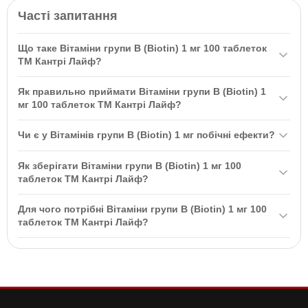
Часті запитання
Що таке Вітаміни групи B (Biotin) 1 мг 100 таблеток
ТМ Кантрі Лайф?
Вітаміни групи B (Biotin) 1 мг 100 таблеток ТМ Кантрі Лайф /
Як правильно приймати Вітаміни групи B (Biotin) 1
Country Life — це водорозчинний вітамін групи B, який підтримує
мг 100 таблеток ТМ Кантрі Лайф?
утворення кератину, необхідного для здоров'я шкіри, волосся та
Рекомендується приймати одну таблетку на день під час їжі. Не
нігтів. Він також сприяє обміну енергії та покращує метаболізм
Чи є у Вітамінів групи B (Biotin) 1 мг побічні ефекти?
перевищуйте рекомендовану дозу та обов'язково
глюкози.
проконсультуйтеся з лікарем, якщо у вас є медичні умови або
Якщо виникають будь-які побічні реакції, припиніть прийом
Як зберігати Вітаміни групи B (Biotin) 1 мг 100
ви приймаєте інші препарати.
препарату і зверніться до лікаря. Обов'язково обговорюйте
таблеток ТМ Кантрі Лайф?
добавки і ліки з вашим лікарем.
Зберігайте в упаковці виробника при температурі 15°-30°С в
Для чого потрібні Вітаміни групи B (Biotin) 1 мг 100
сухому місці, подалі від дітей.
таблеток ТМ Кантрі Лайф?
Біотин допомагає у виробництві енергії та підтримує обмін
речовин. Він також відомий як «вітамін краси», підтримує
здоров'я шкіри, волосся та нігтів.