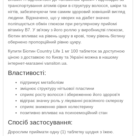
транспортування атомів сірки в структуру волосся, шкіри та
нігтів, забезпечуючи тим самим здоровий зовнішній вигляд
людини. Відзначено, що у хворих на діабет значно
поліпшується обмін глюкози при регулярному прийомі
вітаміну В7. У зв'язку з його роллю у виробництві глюкози,
біотин впливає на рівень цукру в крові, тому рівень біотину
обернено пропорційний рівню цукру.
Купити Біотин Country Life 1 мг 100 таблеток за доступною
ціною з доставкою по Києву та Україні можна в нашому
інтернет-магазині vansiton.ua.
Властивості:
підтримує метаболізм
зміцнює структуру нігтьової пластини
сприяє росту волосся і збереженню його здоров'я
відіграє значну роль у лікуванні розсіяного склерозу
сприяє зниженню рівня холестерину
позитивно впливає на психоемоційний стан
Спосіб застосування:
Дорослим приймати одну (1) таблетку щодня з їжею.