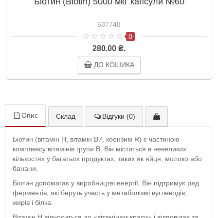
Біотин (Biotin) 5000 мкг капсули №60
687748
0
280.00 ₴.
ДО КОШИКА
Опис
Склад
Відгуки (0)
Біотин (вітамін Н, вітамін В7, коензим R) є частиною
комплексу вітамінів групи В. Він міститься в невеликих
кількостях у багатьох продуктах, таких як яйця, молоко або
банани.
Біотин допомагає у виробництві енергії. Він підтримує ряд
ферментів, які беруть участь у метаболізмі вуглеводів,
жирів і білка.
Вітамін Н відноситься до «вітамінам краси» і відповідає за