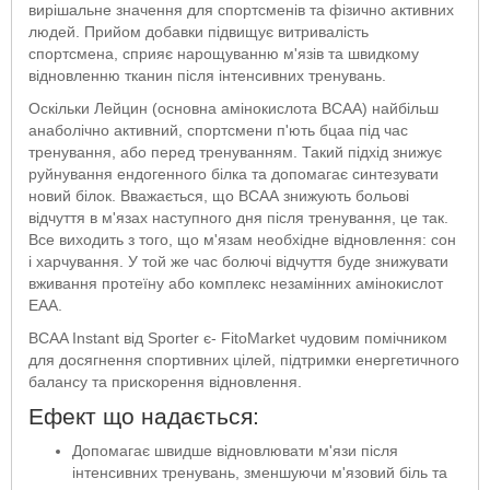
вирішальне значення для спортсменів та фізично активних
людей. Прийом добавки підвищує витривалість
спортсмена, сприяє нарощуванню м'язів та швидкому
відновленню тканин після інтенсивних тренувань.
Оскільки Лейцин (основна амінокислота ВСАА) найбільш
анаболічно активний, спортсмени п'ють бцаа під час
тренування, або перед тренуванням. Такий підхід знижує
руйнування ендогенного білка та допомагає синтезувати
новий білок. Вважається, що ВСАА знижують больові
відчуття в м'язах наступного дня після тренування, це так.
Все виходить з того, що м'язам необхідне відновлення: сон
і харчування. У той же час болючі відчуття буде знижувати
вживання протеїну або комплекс незамінних амінокислот
EAA.
BCAA Instant від Sporter є- FitoMarket чудовим помічником
для досягнення спортивних цілей, підтримки енергетичного
балансу та прискорення відновлення.
Ефект що надається:
Допомагає швидше відновлювати м'язи після
інтенсивних тренувань, зменшуючи м'язовий біль та