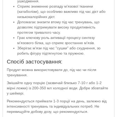
ушкодження.
Сприяє зниженню розпаду м'язової тканини
(катаболізм), що особливо важливо під час дієт або
низькокалорійних дієт.
Допомагає знизити втому під час тренувань, що
дозволяє підтримувати високу продуктивність
протягом тривалого часу.
Грає ключову роль активації процесу синтезу
м'язового білка, що сприяє зростанню м'язів.
Зберігає м'язи під час "сушки" або схуднення, зо
робить фігуру підтягнутою та пружною.
Спосіб застосування:
Продукт можна використовувати до, під час чи після
тренування.
Змішайте одну порцію (зазвичай близько 7-10 г або 1-2
мірні ложки) із 200-350 мл холодної води. Добре збовтайте
у шейкері.
Рекомендується приймати 1-3 порції на день, залежно від
інтенсивності тренувань та індивідуальних потреб. Не
перевищуйте добову дозу, що рекомендується.