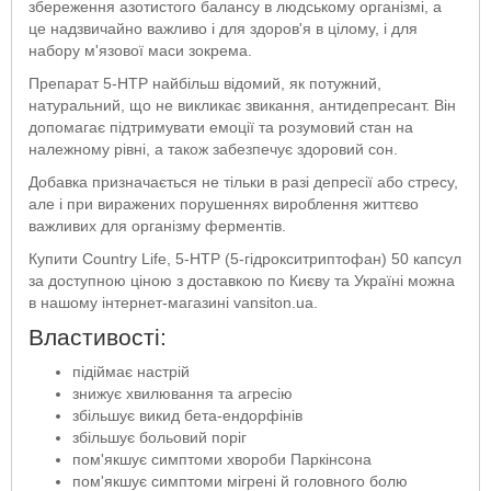
збереження азотистого балансу в людському організмі, а
це надзвичайно важливо і для здоров'я в цілому, і для
набору м'язової маси зокрема.
Препарат 5-HTP найбільш відомий, як потужний,
натуральний, що не викликає звикання, антидепресант. Він
допомагає підтримувати емоції та розумовий стан на
належному рівні, а також забезпечує здоровий сон.
Добавка призначається не тільки в разі депресії або стресу,
але і при виражених порушеннях вироблення життєво
важливих для організму ферментів.
Купити Country Life, 5-HTP (5-гідрокситриптофан) 50 капсул
за доступною ціною з доставкою по Києву та Україні можна
в нашому інтернет-магазині vansiton.ua.
Властивості:
підіймає настрій
знижує хвилювання та агресію
збільшує викид бета-ендорфінів
збільшує больовий поріг
пом'якшує симптоми хвороби Паркінсона
пом'якшує симптоми мігрені й головного болю