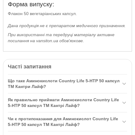
Форма випуску:
Флакон 50 вегетаріанських капсул.
Дана продукція не є препаратом медичного призначення.
При використанні та передруці матеріалу активне
посилання на vansiton.ua обов'язкове.
Часті запитання
Що таке Аминокислоти Country Life 5-HTP 50 капсул
ТМ Кантри Лайф?
Аминокислоти Country Life 5-HTP 50 капсул ТМ Кантрі Лайф —
Як правильно приймати Аминокислоти Country Life
це натуральна добавка, що містить 5-гідрокситриптофан, який
5-HTP 50 капсул ТМ Кантрі Лайф?
підтримує вироблення серотоніну в мозку, що відповідає за
Рекомендується приймати одну капсулу на день під час їжі або
емоційне благополуччя. Препарат допомагає при безсонні,
Чи є протипоказання для Аминокислот Country Life
за вказівкою лікаря. Перед початком прийому рекомендується
депресії та покращує загальний стан.
5-HTP 50 капсул ТМ Кантрі Лайф?
проконсультуватися з лікарем, особливо якщо ви вагітні,
Так, протипоказаннями є індивідуальна непереносимість