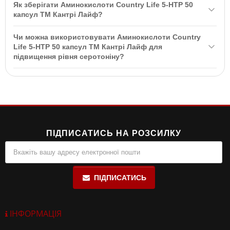
годуєте грудьми або приймаєте інші ліки.
Як зберігати Аминокислоти Country Life 5-HTP 50
компонентів, а також одночасний прийом з інгібіторами
капсул ТМ Кантрі Лайф?
моноаміноксидази та серотоніну. Перед використанням
Зберігайте в упаковці виробника при температурі 15°-30°С у
рекомендується проконсультуватися з лікарем.
Чи можна використовувати Аминокислоти Country
сухому місці, подалі від дітей. Не вживайте, якщо упаковка
Life 5-HTP 50 капсул ТМ Кантрі Лайф для
пошкоджена.
підвищення рівня серотоніну?
Так, 5-HTP є натуральним засобом для підвищення рівня
серотоніну в мозку, що сприяє покращенню настрою та
емоційного стану.
ПІДПИСАТИСЬ НА РОЗСИЛКУ
ПІДПИСАТИСЬ
ІНФОРМАЦІЯ