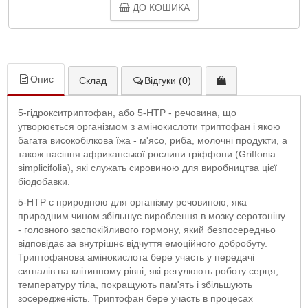
ДО КОШИКА
Опис
Склад
Відгуки (0)
5-гідрокситриптофан, або 5-НТР - речовина, що
утворюється організмом з амінокислоти триптофан і якою
багата високобілкова їжа - м'ясо, риба, молочні продукти, а
також насіння африканської рослини гріффони (Griffonia
simplicifolia), які служать сировиною для виробництва цієї
біодобавки.
5-НТР є природною для організму речовиною, яка
природним чином збільшує вироблення в мозку серотоніну
- головного заспокійливого гормону, який безпосередньо
відповідає за внутрішнє відчуття емоційного добробуту.
Триптофанова амінокислота бере участь у передачі
сигналів на клітинному рівні, які регулюють роботу серця,
температуру тіла, покращують пам'ять і збільшують
зосередженість. Триптофан бере участь в процесах