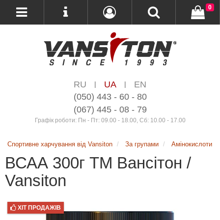
0
RU
UA
EN
|
|
(050) 443 - 60 - 80
(067) 445 - 08 - 79
Графік роботи: Пн - Пт: 09.00 - 18.00, Сб: 10.00 - 17.00
Спортивне харчування від Vansiton
За групами
Амінокислоти
ВСАА 300г ТМ Вансітон /
Vansiton
ХІТ ПРОДАЖІВ