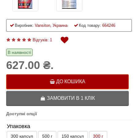
Виробник:
Vansiton, Украина
Код товару:
664246
Відгуків: 1
В наявності
627.00 ₴.
ДО КОШИКА
ЗАМОВИТИ В 1 КЛІК
Доступні опції
Упаковка
300 капсул
500 г
150 капсул
300 г