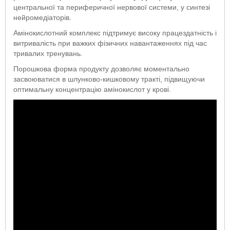
центральної та периферичної нервової системи, у синтезі
нейромедіаторів.
Амінокислотний комплекс підтримує високу працездатність і
витривалість при важких фізичних навантаженнях під час
тривалих тренувань.
Порошкова форма продукту дозволяє моментально
засвоюватися в шлунково-кишковому тракті, підвищуючи
оптимальну концентрацію амінокислот у крові.