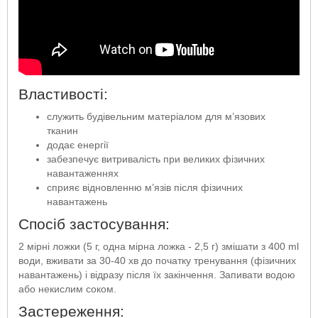
Властивості:
служить будівельним матеріалом для м’язових
тканин
додає енергії
забезпечує витривалість при великих фізичних
навантаженнях
сприяє відновленню м’язів після фізичних
навантажень
Спосіб застосування:
2 мірні ложки (5 г, одна мірна ложка - 2,5 г) змішати з 400 ml
води, вживати за 30-40 хв до початку тренування (фізичних
навантажень) і відразу після їх закінчення. Запивати водою
або некислим соком.
Застереження: