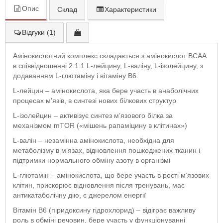
Опис
Склад
Характеристики
Відгуки (1)
Амінокислотний комплекс складається з амінокислот BCAA
в співвідношенні 2:1:1 L-лейцину, L-валіну, L-ізолейцину, з
додаванням L-глютаміну і вітаміну B6.
L-лейцин – амінокислота, яка бере участь в анаболічних
процесах м’язів, в синтезі нових білкових структур
L-ізолейцин – активізує синтез м’язового білка за
механізмом mTOR («мішень рапаміцину в клітинах»)
L-валін – незамінна амінокислота, необхідна для
метаболізму в м’язах, відновлення пошкоджених тканин і
підтримки нормального обміну азоту в організмі
L-глютамін – амінокислота, що бере участь в рості м’язових
клітин, прискорює відновлення після тренувань, має
антикатаболічну дію, є джерелом енергії
Вітамін В6 (піридоксину гідрохлорид) – відіграє важливу
роль в обміні речовин, бере участь у функціонуванні